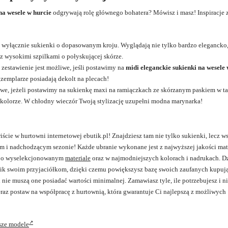
 na wesele w hurcie
odgrywają rolę głównego bohatera? Mówisz i masz! Inspiracje 
 i wyłącznie sukienki o dopasowanym kroju. Wyglądają nie tylko bardzo elegancko,
 z wysokimi szpilkami o połyskującej skórze.
zestawienie jest możliwe, jeśli postawimy na
midi eleganckie sukienki na wesele 
gzemplarze posiadają dekolt na plecach!
iwe, jeżeli postawimy na sukienkę maxi na ramiączkach ze skórzanym paskiem w tal
kolorze. W chłodny wieczór Twoją stylizację uzupełni modna marynarka!
cie w hurtowni internetowej ebutik.pl! Znajdziesz tam nie tylko sukienki, lecz w
m i nadchodzącym sezonie! Każde ubranie wykonane jest z najwyższej jakości mate
eż o wyselekcjonowanym
materiale
oraz w najmodniejszych kolorach i nadrukach. Dz
utik swoim przyjaciółkom, dzięki czemu powiększysz bazę swoich zaufanych kupuj
ie muszą one posiadać wartości minimalnej. Zamawiasz tyle, ile potrzebujesz i n
eraz postaw na współpracę z hurtownią, która gwarantuje Ci najlepszą z możliwych
psze modele