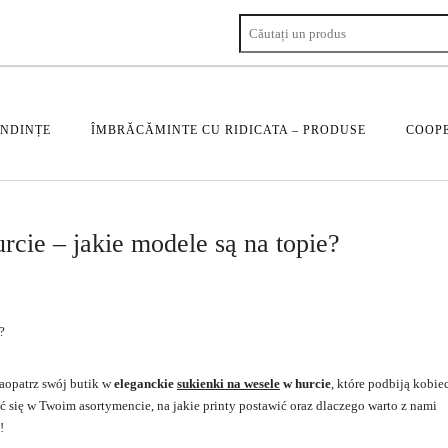
ENDINȚE
ÎMBRĂCĂMINTE CU RIDICATA – PRODUSE
COOPE
rcie – jakie modele są na topie?
zaopatrz swój butik w
eleganckie
sukienki na wesele
w hurcie
, które podbiją kobie
 się w Twoim asortymencie, na jakie printy postawić oraz dlaczego warto z nami
!