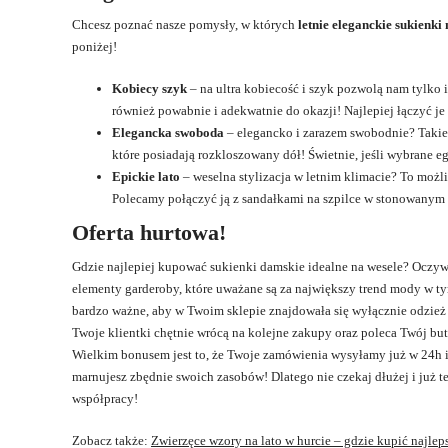
Chcesz poznać nasze pomysły, w których
letnie eleganckie sukienki
poniżej!
Kobiecy szyk
– na ultra kobiecość i szyk pozwolą nam tylko
również powabnie i adekwatnie do okazji! Najlepiej łączyć je
Elegancka swoboda
– elegancko i zarazem swobodnie? Takie 
które posiadają rozkloszowany dół! Świetnie, jeśli wybrane e
Epickie lato
– weselna stylizacja w letnim klimacie? To możl
Polecamy połączyć ją z sandałkami na szpilce w stonowanym 
Oferta hurtowa!
Gdzie najlepiej kupować sukienki damskie idealne na wesele? Oczywiś
elementy garderoby, które uważane są za największy trend mody w ty
bardzo ważne, aby w Twoim sklepie znajdowała się wyłącznie odzi
Twoje klientki chętnie wrócą na kolejne zakupy oraz poleca Twój b
Wielkim bonusem jest to, że Twoje zamówienia wysyłamy już w 24h i n
marnujesz zbędnie swoich zasobów! Dlatego nie czekaj dłużej i już t
współpracy!
Zobacz także:
Zwierzęce wzory na lato w hurcie – gdzie kupić najle