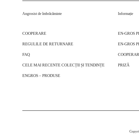
Angrosist de îmbrăcăminte
Informație
COOPERARE
EN-GROS 
REGULILE DE RETURNARE
EN-GROS 
FAQ
COOPERAR
CELE MAI RECENTE COLECȚII ȘI TENDINȚE
PRIZĂ
ENGROS – PRODUSE
Copyri