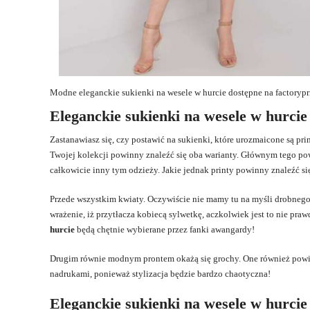
Modne eleganckie sukienki na wesele w hurcie dostępne na factorypr
Eleganckie sukienki na wesele w hurcie
Zastanawiasz się, czy postawić na sukienki, które urozmaicone są pr
Twojej kolekcji powinny znaleźć się oba warianty. Głównym tego powo
całkowicie inny tym odzieży. Jakie jednak printy powinny znaleźć s
Przede wszystkim kwiaty. Oczywiście nie mamy tu na myśli drobnego
wrażenie, iż przytłacza kobiecą sylwetkę, aczkolwiek jest to nie praw
hurcie
będą chętnie wybierane przez fanki awangardy!
Drugim równie modnym prontem okażą się grochy. One również powinn
nadrukami, ponieważ stylizacja będzie bardzo chaotyczna!
Eleganckie sukienki na wesele w hurcie 