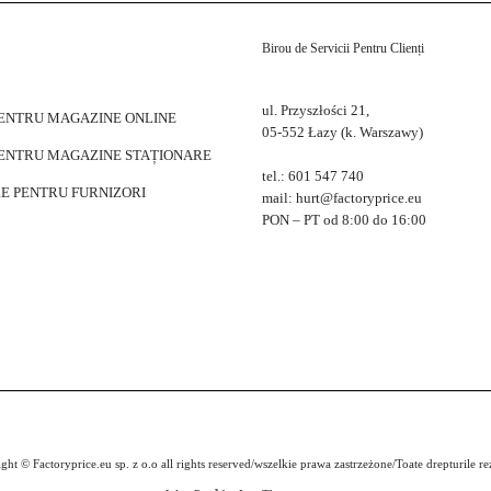
Birou de Servicii Pentru Clienți
ul. Przyszłości 21,
PENTRU MAGAZINE ONLINE
05-552 Łazy (k. Warszawy)
PENTRU MAGAZINE STAȚIONARE
tel.: 601 547 740
E PENTRU FURNIZORI
mail: hurt@factoryprice.eu
PON – PT od 8:00 do 16:00
ght © Factoryprice.eu sp. z o.o all rights reserved/wszelkie prawa zastrzeżone/Toate drepturile re