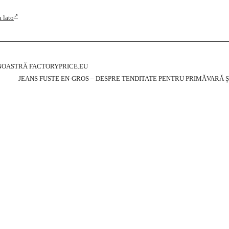
 lato
 NOASTRĂ FACTORYPRICE.EU
JEANS FUSTE EN-GROS – DESPRE TENDITATE PENTRU PRIMĂVARĂ Ș