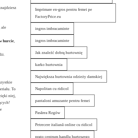
znajdziesz
Imprimare en-gros pentru femei pe
FactoryPrice.eu
 ale
ingros imbracaminte
ingros imbracaminte
w hurcie
,
Jak znaleźć dobrą hurtownię
ii.
karko hurtownia
Największa hurtownia odzieży damskiej
szystkie
Napolitan cu ridicol
riału. To
ięki niej,
pantaloni amuzante pentru femei
ących!
ie
Pasărea Rzgów
Petrecere italiană online cu ridicol
prato centrum handlu hurtowego