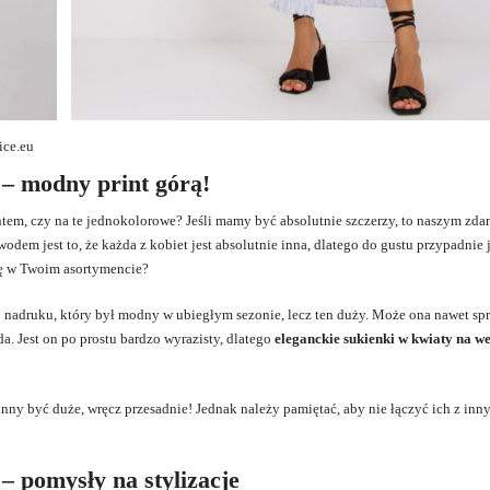
ice.eu
 – modny print górą!
intem, czy na te jednokolorowe? Jeśli mamy być absolutnie szczerzy, to naszym zda
dem jest to, że każda z kobiet jest absolutnie inna, dlatego do gustu przypadnie j
ię w Twoim asortymencie?
 nadruku, który był modny w ubiegłym sezonie, lecz ten duży. Może ona nawet sp
da. Jest on po prostu bardzo wyrazisty, dlatego
eleganckie sukienki w kwiaty na we
y być duże, wręcz przesadnie! Jednak należy pamiętać, aby nie łączyć ich z inn
– pomysły na stylizacje