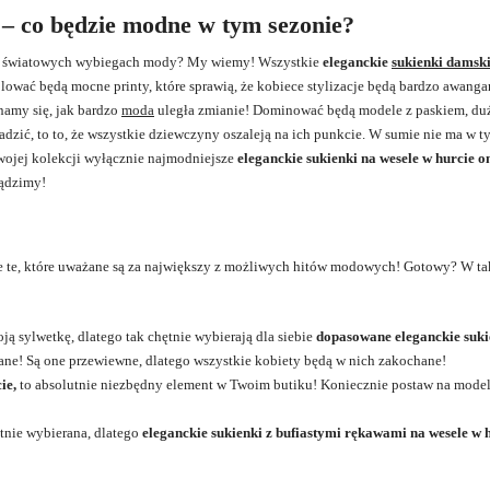
 – co będzie modne w tym sezonie?
 na światowych wybiegach mody? My wiemy! Wszystkie
eleganckie
sukienki damsk
ólować będą mocne printy, które sprawią, że kobiece stylizacje będą bardzo awang
onamy się, jak bardzo
moda
uległa zmianie! Dominować będą modele z paskiem, d
zić, to to, że wszystkie dziewczyny oszaleją na ich punkcie. W sumie nie ma w t
swojej kolekcji wyłącznie najmodniejsze
eleganckie sukienki na wesele w hurcie o
sądzimy!
ie te, które uważane są za największy z możliwych hitów modowych! Gotowy? W ta
ją sylwetkę, dlatego tak chętnie wybierają dla siebie
dopasowane eleganckie suki
ne! Są one przewiewne, dlatego wszystkie kobiety będą w nich zakochane!
ie,
to absolutnie niezbędny element w Twoim butiku! Koniecznie postaw na model
tnie wybierana, dlatego
eleganckie sukienki z bufiastymi rękawami na wesele w 