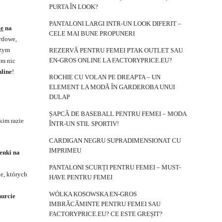
PURTA ÎN LOOK?
PANTALONI LARGI INTR-UN LOOK DIFERIT –
ie
na
CELE MAI BUNE PROPUNERI
ardowe,
użym
REZERVĂ PENTRU FEMEI PTAK OUTLET SAU
EN-GROS ONLINE LA FACTORYPRICE.EU?
ym nic
nline
!
ROCHIE CU VOLAN PE DREAPTA – UN
ELEMENT LA MODĂ ÎN GARDEROBA UNUI
DULAP
ȘAPCĂ DE BASEBALL PENTRU FEMEI – MODA
kim razie
ÎNTR-UN STIL SPORTIV!
CARDIGAN NEGRU SUPRADIMENSIONAT CU
IMPRIMEU
enki na
PANTALONI SCURȚI PENTRU FEMEI – MUST-
e, których
HAVE PENTRU FEMEI
WÓLKA KOSOWSKA EN-GROS
hurcie
IMBRĂCĂMINTE PENTRU FEMEI SAU
FACTORYPRICE.EU? CE ESTE GREȘIT?