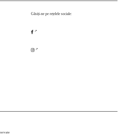
Găsiți-ne pe rețelele sociale:
zervate