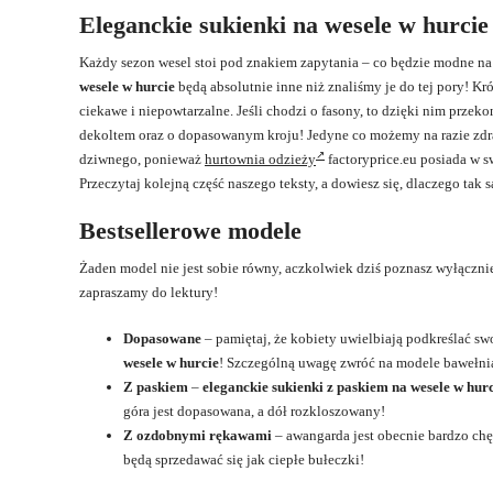
Eleganckie sukienki na wesele w hurcie
Każdy sezon wesel stoi pod znakiem zapytania – co będzie modne
wesele w hurcie
będą absolutnie inne niż znaliśmy je do tej pory! Kr
ciekawe i niepowtarzalne. Jeśli chodzi o fasony, to dzięki nim przek
dekoltem oraz o dopasowanym kroju! Jedyne co możemy na razie zdrad
dziwnego, ponieważ
hurtownia odzieży
factoryprice.eu posiada w 
Przeczytaj kolejną część naszego teksty, a dowiesz się, dlaczego tak 
Bestsellerowe modele
Żaden model nie jest sobie równy, aczkolwiek dziś poznasz wyłączn
zapraszamy do lektury!
Dopasowane
– pamiętaj, że kobiety uwielbiają podkreślać swo
wesele w hurcie
! Szczególną uwagę zwróć na modele bawełnia
Z paskiem
–
eleganckie sukienki z paskiem na wesele w hurc
góra jest dopasowana, a dół rozkloszowany!
Z ozdobnymi rękawami
– awangarda jest obecnie bardzo chę
będą sprzedawać się jak ciepłe bułeczki!