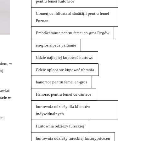
pentru femei Katowice
Comerţ cu ridicata al sănătăţii pentru femei
Poznan
Embrăcăminte pentru femei en-gros Rzgów
en-gros alpaca paltoane
Gdzie najlepiej kupować hurtowo
niem, w
Gdzie opłaca się kupować ubrania
ej
hanorace pentru femei en-gros
rawiać
Hanorac pentru femei cu cântece
sele w
hurtownia odzieży dla klientów
indywidualnych
ymi
Hurtownia odzieży tureckiej
hurtownia odzieży tureckiej factoryprice.eu