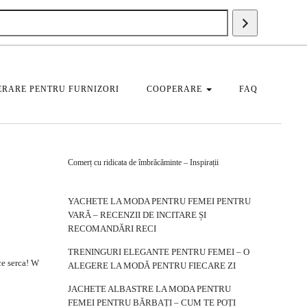
Căutați
un
produs
RARE PENTRU FURNIZORI
COOPERARE
FAQ
Comerț cu ridicata de îmbrăcăminte – Inspirații
YACHETE LA MODA PENTRU FEMEI PENTRU
VARĂ – RECENZII DE INCITARE ȘI
RECOMANDĂRI RECI
TRENINGURI ELEGANTE PENTRU FEMEI – O
ce serca! W
ALEGERE LA MODĂ PENTRU FIECARE ZI
JACHETE ALBASTRE LA MODA PENTRU
FEMEI PENTRU BĂRBAȚI – CUM TE POȚI