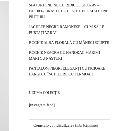
SFATURI ONLINE CU RIDICOL GROZAV –
FASHION URĂȘTE LA TOATE CELE MAI BUNE
PREȚURI
JACHETE NEGRE RAMONESE – CUM SĂ LE
PURTAȚI VARA?
ROCHIE ALBĂ FLORALĂ CU MÂNECI SCURTE
ROCHIE NEAGRA CU HANORAC MARIMI
MARI CU NASTURI
PANTALONI NEGRI ELEGANȚI CU PICIOARE
LARGI CU ÎNCHIDERE CU FERMOAR
ULTIMA COLECȚIE
[instagram-feed]
Comercio cu ridiculizarea imbrăcămintei