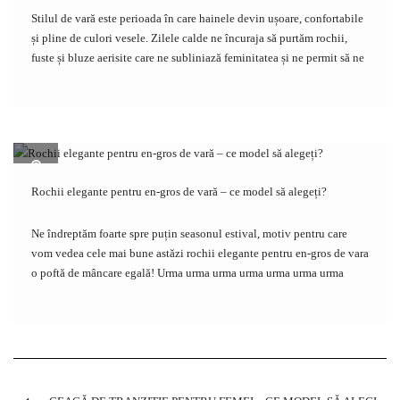
Stilul de vară este perioada în care hainele devin ușoare, confortabile
și pline de culori vesele. Zilele calde ne încuraja să purtăm rochii,
fuste și bluze aerisite care ne subliniază feminitatea și ne permit să ne
simțim în largul nostru. Dacă sunteți în căutarea inspirației […]
Rochii elegante pentru en-gros de vară – ce model să alegeți?
Ne îndreptăm foarte spre puțin seasonul estival, motiv pentru care
vom vedea cele mai bune astăzi rochii elegante pentru en-gros de vara
o poftă de mâncare egală! Urma urma urma urma urma urma urma
urma urma urma urma urma urma urma urma urma urma urma […]