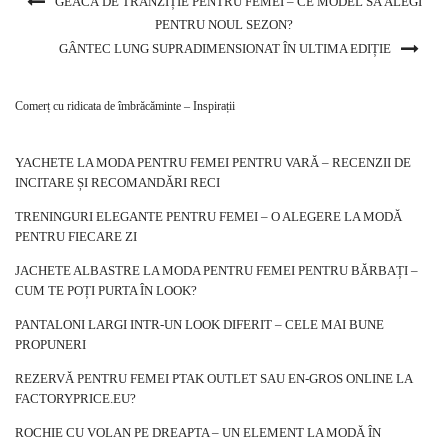
GEACĂ DE TRANZIȚIE PENTRU FEMEI – CE MODEL SĂ ALEGI
PENTRU NOUL SEZON?
GÂNTEC LUNG SUPRADIMENSIONAT ÎN ULTIMA EDIȚIE
Comerț cu ridicata de îmbrăcăminte – Inspirații
YACHETE LA MODA PENTRU FEMEI PENTRU VARĂ – RECENZII DE
INCITARE ȘI RECOMANDĂRI RECI
TRENINGURI ELEGANTE PENTRU FEMEI – O ALEGERE LA MODĂ
PENTRU FIECARE ZI
JACHETE ALBASTRE LA MODA PENTRU FEMEI PENTRU BĂRBAȚI –
CUM TE POȚI PURTA ÎN LOOK?
PANTALONI LARGI INTR-UN LOOK DIFERIT – CELE MAI BUNE
PROPUNERI
REZERVĂ PENTRU FEMEI PTAK OUTLET SAU EN-GROS ONLINE LA
FACTORYPRICE.EU?
ROCHIE CU VOLAN PE DREAPTA – UN ELEMENT LA MODĂ ÎN