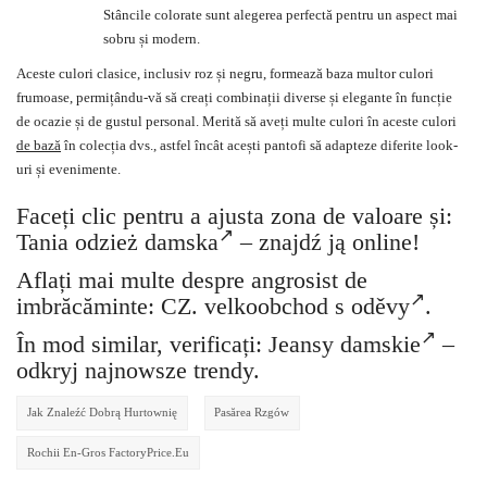
Stâncile colorate sunt alegerea perfectă pentru un aspect mai
sobru și modern.
Aceste culori clasice, inclusiv roz și negru, formează baza multor culori
frumoase, permițându-vă să creați combinații diverse și elegante în funcție
de ocazie și de gustul personal. Merită să aveți multe culori în aceste culori
de bază
în colecția dvs., astfel încât acești pantofi să adapteze diferite look-
uri și evenimente.
Faceți clic pentru a ajusta zona de valoare și:
Tania odzież damska
– znajdź ją online!
Aflați mai multe despre angrosist de
imbrăcăminte: CZ.
velkoobchod s oděvy
.
În mod similar, verificați:
Jeansy damskie
–
odkryj najnowsze trendy.
Jak Znaleźć Dobrą Hurtownię
Pasărea Rzgów
Rochii En-Gros FactoryPrice.eu