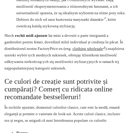
możliwość eksperymentowania z różnorodnymi fasonami, a ich
uniwersalność sprawia, że są idealnym wyborem na różne pory roku.
Dobierz do nich od razu
hurtownia marynarki damskie
, które
zwieńczą każdą szykowną stylizację.
Niech
rochii midi ajustate
Iar mini a devenit o parte integrantă a
garderobei pentru femei, dovedind stilul individual și credința în păcat. În
distribuitorul nostru FactoryPrice.eu (eng.
clothing wholesale
) znajdziesz
szeroki wybór tych modnych sukienek, oferując klientkom możliwość
odkrywania niekończących się możliwości stylizacyjnych w ramach tej
najpopularniejszej kategorii sukienek.
Ce culori de creație sunt potrivite și
cumpărați? Comerț cu ridicata online
recomandate bestselleruri!
În rochiile ajustate, domeniul culorilor clasice, care este la modă, emană
eleganță și permite o varietate de look-uri. Aceste culori clasice, inclusiv
roz și negru, se asigură că sunt întotdeauna populare cu culorile:
Negru: