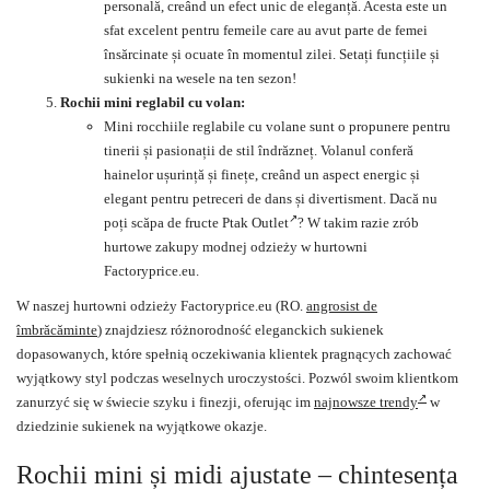
personală, creând un efect unic de eleganță. Acesta este un
sfat excelent pentru femeile care au avut parte de femei
însărcinate și ocuate în momentul zilei. Setați funcțiile și
sukienki na wesele
na ten sezon!
Rochii mini
reglabil cu volan:
Mini rocchiile reglabile cu volane sunt o propunere pentru
tinerii și pasionații de stil îndrăzneț. Volanul conferă
hainelor ușurință și finețe, creând un aspect energic și
elegant pentru petreceri de dans și divertisment. Dacă nu
poți scăpa de fructe
Ptak Outlet
? W takim razie zrób
hurtowe zakupy modnej odzieży w hurtowni
Factoryprice.eu.
W naszej hurtowni odzieży Factoryprice.eu (RO.
angrosist de
îmbrăcăminte
)
znajdziesz różnorodność eleganckich sukienek
dopasowanych, które spełnią oczekiwania klientek pragnących zachować
wyjątkowy styl podczas weselnych uroczystości. Pozwól swoim klientkom
zanurzyć się w świecie szyku i finezji, oferując im
najnowsze trendy
w
dziedzinie sukienek na wyjątkowe okazje.
Rochii mini și midi ajustate – chintesența