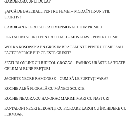
GARDEROBA UNUI DULAP
ȘAPCĂ DE BASEBALL PENTRU FEMEI – MODA ÎNTR-UN STIL
SPORTIV!
CARDIGAN NEGRU SUPRADIMENSIONAT CU IMPRIMEU
PANTALONI SCURȚI PENTRU FEMEI – MUST-HAVE PENTRU FEMEI
WÓLKA KOSOWSKA EN-GROS IMBRĂCĂMINTE PENTRU FEMEI SAU
FACTORYPRICE.EU? CE ESTE GREȘIT?
SFATURI ONLINE CU RIDICOL GROZAV – FASHION URĂȘTE LA TOATE
CELE MAI BUNE PREȚURI
JACHETE NEGRE RAMONESE – CUM SĂ LE PURTAȚI VARA?
ROCHIE ALBĂ FLORALĂ CU MÂNECI SCURTE
ROCHIE NEAGRA CU HANORAC MARIMI MARI CU NASTURI
PANTALONI NEGRI ELEGANȚI CU PICIOARE LARGI CU ÎNCHIDERE CU
FERMOAR