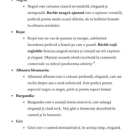
Negrul este culoarea clasică invariabilă, elegantă și
atemporală.
Rochie neagră ajustată
este o opțiune versatilă,
perfectă pentru multe ocazii diferite, de la întâlniri formale
la editarea serialului.
Roșu:
Roșul este un vas de pasiune și energie, subliniind
încrederea perfectă a femeii pe care o poartă.
Róchii roșii
reglabile
Atracția asigură atenția și creează un stil expresiv
și elegant. Obțineți această
ofertă
excelentă la comenzile
comerciale cu ridicol
producenta odzieży
.
Albastru bleumarin:
Albastrul albastru este o culoare profundă, elegantă, care are
rochii drepte sau o notă sofisticată. Este perfect pentru
aspectul negru cu negru, piele și pentru aspect formal.
Burgundia:
Burgundia este o nuanță intens atractivă, care adaugă
eleganță și clasă rock. Veți găsi o frumusețe deosebită în
cameră și în întuneric.
Gri:
Griul este o cameră minimalistă și, în același timp, elegantă.