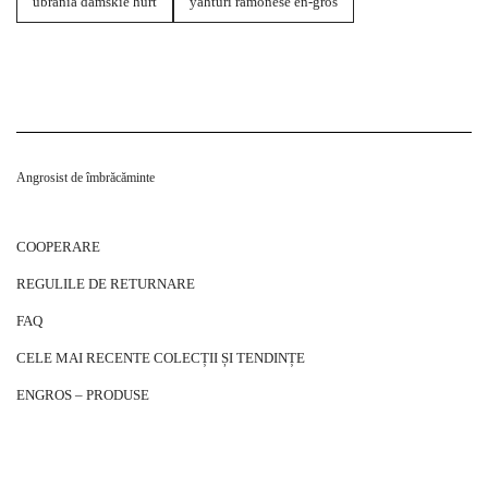
ubrania damskie hurt
yahturi ramonese en-gros
Angrosist de îmbrăcăminte
COOPERARE
REGULILE DE RETURNARE
FAQ
CELE MAI RECENTE COLECȚII ȘI TENDINȚE
ENGROS – PRODUSE