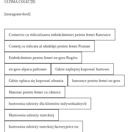
ULTIMA COLECȚIE
[instagram-feed]
Comercio cu ridiculizarea imbrăcămintei pentru femei Katowice
Comerţ cu ridicata al sănătăţii pentru femei Poznan
Embrăcăminte pentru femei en-gros Rzgów
en-gros alpaca paltoane
Gdzie najlepiej kupować hurtowo
Gdzie opłaca się kupować ubrania
hanorace pentru femei en-gros
Hanorac pentru femei cu cântece
hurtownia odzieży dla klientów indywidualnych
Hurtownia odzieży tureckiej
hurtownia odzieży tureckiej factoryprice.eu