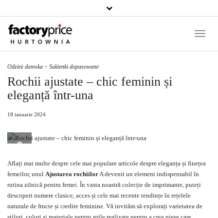
Căutați
un
produs
Toggle
Naviga
Odzież damska
~
Sukienki dopasowane
Rochii ajustate – chic feminin și
eleganță într-una
18 ianuarie 2024
Aflați mai multe despre cele mai populare articole despre eleganța și finețea
femeilor, unul
Ajustarea rochiilor
A devenit un element indispensabil în
rutina zilnică pentru femei. În vasta noastră colecție de imprimante, puteți
descoperi numere clasice, acces și cele mai recente tendințe în rețelele
naturale de fructe și credite feminine. Vă invităm să explorați varietatea de
stiluri, culori și
materiale
pentru grile realizate pentru a crea piese care