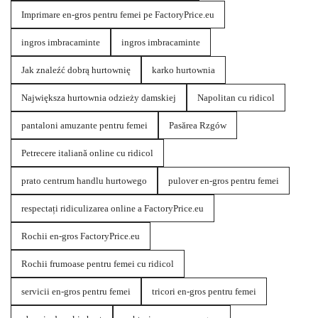
Imprimare en-gros pentru femei pe FactoryPrice.eu
ingros imbracaminte
ingros imbracaminte
Jak znaleźć dobrą hurtownię
karko hurtownia
Największa hurtownia odzieży damskiej
Napolitan cu ridicol
pantaloni amuzante pentru femei
Pasărea Rzgów
Petrecere italiană online cu ridicol
prato centrum handlu hurtowego
pulover en-gros pentru femei
respectați ridiculizarea online a FactoryPrice.eu
Rochii en-gros FactoryPrice.eu
Rochii frumoase pentru femei cu ridicol
servicii en-gros pentru femei
tricori en-gros pentru femei