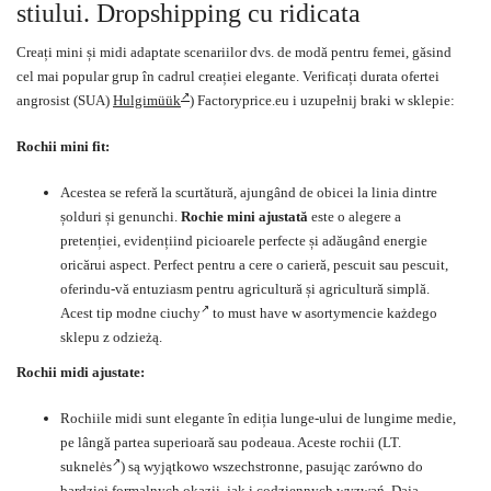
stiului. Dropshipping cu ridicata
Creați mini și midi adaptate scenariilor dvs. de modă pentru femei, găsind
cel mai popular grup în cadrul creației elegante. Verificați durata ofertei
angrosist (SUA)
Hulgimüük
) Factoryprice.eu i uzupełnij braki w sklepie:
Rochii mini fit:
Acestea se referă la scurtătură, ajungând de obicei la linia dintre
șolduri și genunchi.
Rochie mini ajustată
este o alegere a
pretenției, evidențiind picioarele perfecte și adăugând energie
oricărui aspect. Perfect pentru a cere o carieră, pescuit sau pescuit,
oferindu-vă entuziasm pentru agricultură și agricultură simplă.
Acest tip
modne ciuchy
to must have w asortymencie każdego
sklepu z odzieżą.
Rochii midi ajustate:
Rochiile midi sunt elegante în ediția lunge-ului de lungime medie,
pe lângă partea superioară sau podeaua. Aceste rochii (LT.
suknelės
) są wyjątkowo wszechstronne, pasując zarówno do
bardziej formalnych okazji, jak i codziennych wyzwań. Dają