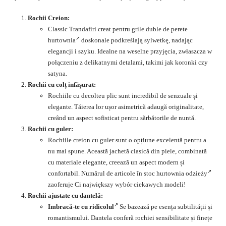
Rochii Creion:
Classic Trandafiri creat pentru grile duble de perete
hurtownia
doskonale podkreślają sylwetkę, nadając
elegancji i szyku. Idealne na weselne przyjęcia, zwłaszcza w
połączeniu z delikatnymi detalami, takimi jak koronki czy
satyna.
Rochii cu colț infășurat:
Rochiile cu decolteu plic sunt incredibil de senzuale și
elegante. Tăierea lor ușor asimetrică adaugă originalitate,
creând un aspect sofisticat pentru sărbătorile de nuntă.
Rochii cu guler:
Rochiile creion cu guler sunt o opțiune excelentă pentru a
nu mai spune. Această jachetă clasică din piele, combinată
cu materiale elegante, creează un aspect modern și
confortabil. Numărul de articole în stoc
hurtownia odzieży
zaoferuje Ci największy wybór ciekawych modeli!
Rochii ajustate cu dantelă:
Imbracă-te cu ridicolul
Se bazează pe esența subtilității și
romantismului. Dantela conferă rochiei sensibilitate și finețe