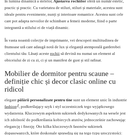
În lumina dinamică a stelelor,
Ajustarea rochiilor
oferă un număr estetic,
practic și practic. Cu varietatea de stiluri, stiluri și materiale, acestea sunt
ideale pentru evenimente, nunți și interioare romantice. Acestea sunt cele
care pot adapta nevoilor de schimbare a femeii moderne, fiind o parte
integrantă a stilului ei de viață dinamic.
În vasta noastră colecție de imprimante, vei descoperi multitudinea de
frumoase ură care adaugă notă de lux și eleganță atemporală garderobei
clientului tău. Lăsați aceste
rochii
să devină nu numai un element al
obiceiului de zi cu zi, ci și un manifest de gust și stil rafinat.
Mobilier de dormitor pentru scaune –
definiție chic și decor clasic online cu
ridicol
elegant
pălării personalizate pentru tine
sunt un element unic în industrie
fashion
, podkreślający szyk i styl uczestniczek tego wyjątkowego
wydarzenia. Kluczowym aspektem sukienek dedykowanych na wesele jest
ich zdolność do podkreślania kobiecych atutów, jednocześnie zachowując
elegancję i finezję. Oto kilka kluczowych fasonów sukienek
dopasowanych, które doskonale sprawdzą się na tego typu uroczystości: