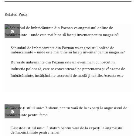
Related Posts
Schimbul de îmbrăcăminte din Poznan vs angrosistul online de
îmbrăcăminte – unde este mai bine să faceți inventar pentru magazin?
Bursa de îmbrăminte din Poznan este un eveniment cunoscut în
industria poloneză, care se concentrează pe prezentarea și vânzarea de
îmbrăcăminte, încălțăminte, accesorii de modă și textile. Aceasta este
o oportunitate pentru Antreprenorii de modă, inclusiv proprietari de
magazine de îmbrăcăminte, angrosiști, designeri și producători, […]
Găsește-ți stilul unic: 3 sfaturi pentru vară de la experți la angrosistul
de îmbrăcăminte pentru femei