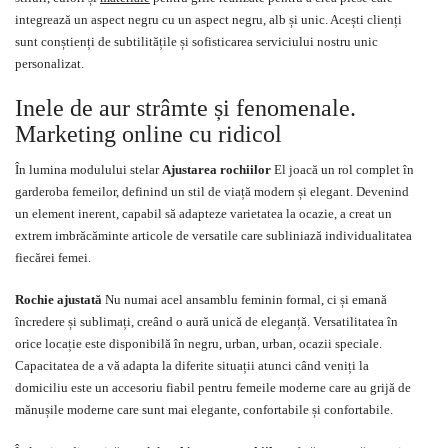
integrează un aspect negru cu un aspect negru, alb și unic. Acești clienți
sunt conștienți de subtilitățile și sofisticarea serviciului nostru unic
personalizat.
Inele de aur strâmte și fenomenale.
Marketing online cu ridicol
În lumina modulului stelar
Ajustarea rochiilor
El joacă un rol complet în
garderoba femeilor, definind un stil de viață modern și elegant. Devenind
un element inerent, capabil să adapteze varietatea la ocazie, a creat un
extrem imbrăcăminte articole de versatile care subliniază individualitatea
fiecărei femei.
Rochie ajustată
Nu numai acel ansamblu feminin formal, ci și emană
încredere și sublimați, creând o aură unică de eleganță. Versatilitatea în
orice locație este disponibilă în negru, urban, urban, ocazii speciale.
Capacitatea de a vă adapta la diferite situații atunci când veniți la
domiciliu este un accesoriu fiabil pentru femeile moderne care au grijă de
mănușile moderne care sunt mai elegante, confortabile și confortabile.