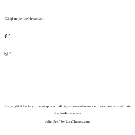
Găsiți-ne pe rețelele sociale:
Copyright © Factoryprice.eu sp. z o.o all rights reserved/wszelkie prawa zastrzeżone/Toate
drepturile rezervate
Juliet Pro
by LyraThemes.com