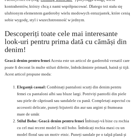
kontrahentów, którzy chcą z nami współpracować. Dlatego też stała się
ulubionym elementem garderoby wielu modowych entuzjastek, które cenią
sobie wygodę, styl i wszechstronność w jednym.
Descoperiți toate cele mai interesante
look-uri pentru prima dată cu cămăși din
denim!
Geacă denim pentru femei
Acesta este un articol de garderobă versatil care
poate fi decorat în multe stiluri diferite, îmbrăcăminte primară, haină și tijă.
Acest articol propune moda:
Eleganță casual:
Combinați
pantaloni scurți din denim
pentru
femei cu pantaloni albi sau bluze largi. Potriviți pantofii din piele
sau piele de căprioară sau sandalele cu pană. Completați aspectul cu
accesorii delicate, puneți bijuterii din aur sau argint și frumoasa
mare
de umăr.
Stilul Boho:
Geacă denim pentru femei
Îmbinați-vă bine cu rochia
cu cel mai recent model în stil boho. Îmbrăcați rochia maxi cu un
model floral sau un motiv etnic. Puneți sandale pe o talpă plană și