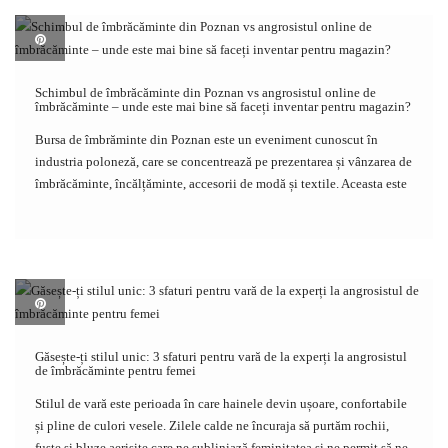
Schimbul de îmbrăcăminte din Poznan vs angrosistul online de
îmbrăcăminte – unde este mai bine să faceți inventar pentru magazin?
Bursa de îmbrăminte din Poznan este un eveniment cunoscut în
industria poloneză, care se concentrează pe prezentarea și vânzarea de
îmbrăcăminte, încălțăminte, accesorii de modă și textile. Aceasta este
o oportunitate pentru Antreprenorii de modă, inclusiv proprietari de
magazine de îmbrăcăminte, angrosiști, designeri și producători, […]
Găsește-ți stilul unic: 3 sfaturi pentru vară de la experți la angrosistul
de îmbrăcăminte pentru femei
Stilul de vară este perioada în care hainele devin ușoare, confortabile
și pline de culori vesele. Zilele calde ne încuraja să purtăm rochii,
fuste și bluze aerisite care ne subliniază feminitatea și ne permit să ne