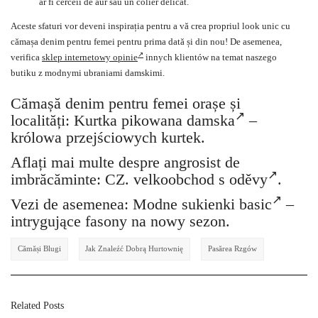
ar fi cerceii de aur sau un colier delicat.
Aceste sfaturi vor deveni inspirația pentru a vă crea propriul look unic cu
cămașa denim pentru femei pentru prima dată și din nou! De asemenea,
verifica
sklep internetowy opinie
innych klientów na temat naszego
butiku z modnymi ubraniami damskimi.
Cămașă denim pentru femei orașe și
localități:
Kurtka pikowana damska
–
królowa przejściowych kurtek.
Aflați mai multe despre angrosist de
imbrăcăminte: CZ.
velkoobchod s oděvy
.
Vezi de asemenea:
Modne sukienki basic
–
intrygujące fasony na nowy sezon.
Cămăși Blugi
Jak Znaleźć Dobrą Hurtownię
Pasărea Rzgów
Related Posts