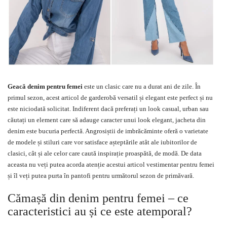
Geacă denim pentru femei
este un clasic care nu a durat ani de zile. În
primul sezon, acest articol de garderobă versatil și elegant este perfect și nu
este niciodată solicitat. Indiferent dacă preferați un look casual, urban sau
căutați un element care să adauge caracter unui look elegant, jacheta din
denim este bucuria perfectă. Angrosiștii de imbrăcăminte oferă o varietate
de modele și stiluri care vor satisface așteptările atât ale iubitorilor de
clasici, cât și ale celor care caută inspirație proaspătă, de modă. De data
aceasta nu veți putea acorda atenție acestui articol vestimentar pentru femei
și îl veți putea purta în pantofi pentru următorul sezon de primăvară.
Cămașă din denim pentru femei – ce
caracteristici au și ce este atemporal?