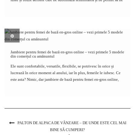
simțim în largul nostru. Dacă sunteți în căutarea inspirației […]
Jambiere pentru femei de bază en-gros online – vezi primele 5 modele
din comerțul cu amănuntul
Ele sunt confortabile, versatile, flexibile, se potrivesc în orice și
lucrează în orice moment al anului, iar în plus, femeile le iubesc. Ce
este asta? Nimic, dar jambiere de bază pentru femei en-gros online,
adică unul dintre cele mai ușor achiziționate articole de garderobă. De
[…]
PALTON DE ALPACA DE VÂNZARE – DE UNDE ESTE CEL MAI
BINE SĂ CUMPERI?