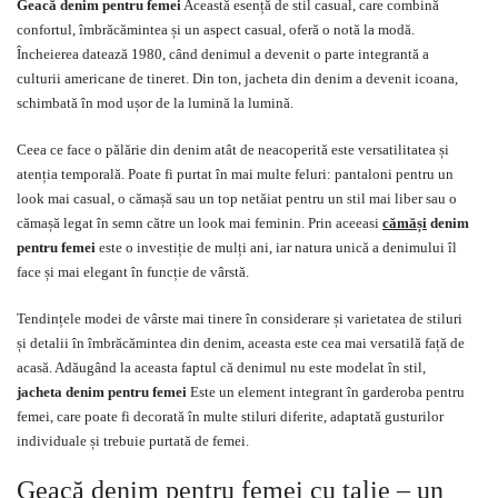
Geacă denim pentru femei
Această esență de stil casual, care combină
confortul, îmbrăcămintea și un aspect casual, oferă o notă la modă.
Încheierea datează 1980, când denimul a devenit o parte integrantă a
culturii americane de tineret. Din ton, jacheta din denim a devenit icoana,
schimbată în mod ușor de la lumină la lumină.
Ceea ce face o pălărie din denim atât de neacoperită este versatilitatea și
atenția temporală. Poate fi purtat în mai multe feluri: pantaloni pentru un
look mai casual, o cămașă sau un top netăiat pentru un stil mai liber sau o
cămașă legat în semn către un look mai feminin. Prin aceeasi
cămăși
denim
pentru femei
este o investiție de mulți ani, iar natura unică a denimului îl
face și mai elegant în funcție de vârstă.
Tendințele modei de vârste mai tinere în considerare și varietatea de stiluri
și detalii în îmbrăcămintea din denim, aceasta este cea mai versatilă față de
acasă. Adăugând la aceasta faptul că denimul nu este modelat în stil,
jacheta denim pentru femei
Este un element integrant în garderoba pentru
femei, care poate fi decorată în multe stiluri diferite, adaptată gusturilor
individuale și trebuie purtată de femei.
Geacă denim pentru femei cu talie – un