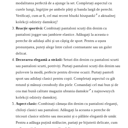
modalitatea perfectă de a ajunge la set. Completați aspectul cu
curele lungi, îngrijire pe ambele părți și banda largă de perechi.
Verificați, cum ar fi, cel mai recent
bluzki hiszpanki
z aktualnej
kolekcji odzieży damskiej!
Reacție sportivă:
Combinați pantaloni scurți din denim cu
pantaloni jogger sau jambiere elastice. Adăugați la aceasta o
pereche de adidași albi și un câștig de sport. Pentru a ușura
pronunțarea, puteți alege între culori contrastante sau un guler
delicat.
Decorarea elegantă a străzii:
Seturi din denim cu pantaloni scurti
sau pantaloni scurti, potriviți. Purtați pantaloni scurți din denim sau
pulovere la modă, perfecte pentru diverse ocazii. Purtați pantofi
sport sau adidași clasici pentru copii. Completați aspectul cu gât
rotund și
mănuși
crossbody din piele. Comandați cel mai bun și de
cea mai bună calitate magazin
ubrania damskie
z najnowszych
kolekcji odzieży damskiej.
Aspect clasic:
Combinați cămașa din denim cu
pantaloni eleganți
,
chiloți clasici sau pantaloni. Adăugați la aceasta o pereche de
tricouri clasice stiletto sau mocasini și o pălărie elegantă de umăr.
Pentru a adăuga puțină strălucire, pariați pe bijuterii delicate, cum