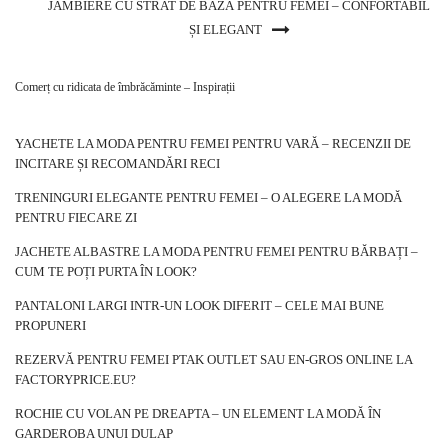
JAMBIERE CU STRAT DE BAZĂ PENTRU FEMEI – CONFORTABIL
ȘI ELEGANT
Comerț cu ridicata de îmbrăcăminte – Inspirații
YACHETE LA MODA PENTRU FEMEI PENTRU VARĂ – RECENZII DE
INCITARE ȘI RECOMANDĂRI RECI
TRENINGURI ELEGANTE PENTRU FEMEI – O ALEGERE LA MODĂ
PENTRU FIECARE ZI
JACHETE ALBASTRE LA MODA PENTRU FEMEI PENTRU BĂRBAȚI –
CUM TE POȚI PURTA ÎN LOOK?
PANTALONI LARGI INTR-UN LOOK DIFERIT – CELE MAI BUNE
PROPUNERI
REZERVĂ PENTRU FEMEI PTAK OUTLET SAU EN-GROS ONLINE LA
FACTORYPRICE.EU?
ROCHIE CU VOLAN PE DREAPTA – UN ELEMENT LA MODĂ ÎN
GARDEROBA UNUI DULAP