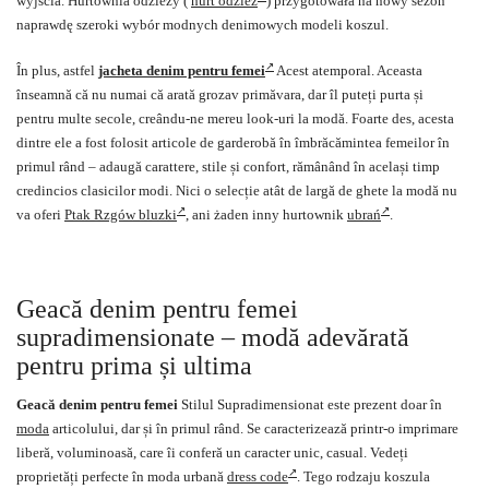
wyjścia. Hurtownia odzieży (
hurt odziez
) przygotowała na nowy sezon
naprawdę szeroki wybór modnych denimowych modeli koszul.
În plus, astfel
jacheta denim pentru femei
Acest atemporal. Aceasta
înseamnă că nu numai că arată grozav primăvara, dar îl puteți purta și
pentru multe secole, creându-ne mereu look-uri la modă. Foarte des, acesta
dintre ele a fost folosit articole de garderobă în îmbrăcămintea femeilor în
primul rând – adaugă carattere, stile și confort, rămânând în același timp
credincios clasicilor modi. Nici o selecție atât de largă de ghete la modă nu
va oferi
Ptak Rzgów bluzki
, ani żaden inny hurtownik
ubrań
.
Geacă denim pentru femei
supradimensionate – modă adevărată
pentru prima și ultima
Geacă denim pentru femei
Stilul Supradimensionat este prezent doar în
moda
articolului, dar și în primul rând. Se caracterizează printr-o imprimare
liberă, voluminoasă, care îi conferă un caracter unic, casual. Vedeți
proprietăți perfecte în moda urbană
dress code
. Tego rodzaju koszula