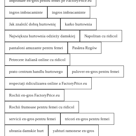
Imprimare en-gros pentru femei pe FactoryPrice.eu
ingros imbracaminte
ingros imbracaminte
Jak znaleźć dobrą hurtownię
karko hurtownia
Największa hurtownia odzieży damskiej
Napolitan cu ridicol
pantaloni amuzante pentru femei
Pasărea Rzgów
Petrecere italiană online cu ridicol
prato centrum handlu hurtowego
pulover en-gros pentru femei
respectați ridiculizarea online a FactoryPrice.eu
Rochii en-gros FactoryPrice.eu
Rochii frumoase pentru femei cu ridicol
servicii en-gros pentru femei
tricori en-gros pentru femei
ubrania damskie hurt
yahturi ramonese en-gros