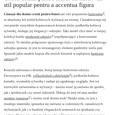
stil popular pentru a accentua figura
Cămașă din denim croită pentru femei
care este propunerea
hurtownia
,
to absolutny hit wśród kobiecych stylizacji na wiosnę. Charakteryzuje się
ona przede wszystkim dopasowanym krojem, który podkreśla kobiecą
sylwetkę, dodając jej elegancji i wdzięku. Taki model chce mieć w swojej
kolekcji każdy
producent odzieży
współpracujący z hurtowniami
odzieży. To idealne połączenie sportowego luzu z subtelnością kobiecego
wdzięku sprawia, że jest to niezastąpiony element garderoby wielu pań.
Sprawdź jakie modele kupisz dla swoich klientek w najlepszej
hurtowni
odzieży
!
Koszula taliowana z denimu, którą lansuje hurtownia odzieży
Factoryprice.eu (SK.
veľkoobchod s oblečením
), podkreśla kobiece
kształty, wysmukla sylwetkę i nadaje jej zgrabnego wyglądu. Jest też
niezwykle uniwersalna w stylizacji – można nosić ją zarówno do spodni,
jak i spódniczek czy nawet sukienek. Dokup do niej od razu modne
spodnie jeansowe
i stwórz total denim look! Dzięki temu, że jest z
trwałego materiału, sprawdza się zarówno w codziennych, casualowych
stylizacjach, jak i w bardziej eleganckich zestawach na spotkania czy