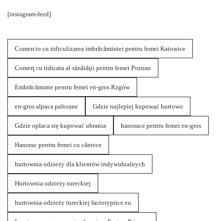
[instagram-feed]
Comercio cu ridiculizarea imbrăcămintei pentru femei Katowice
Comerţ cu ridicata al sănătăţii pentru femei Poznan
Embrăcăminte pentru femei en-gros Rzgów
en-gros alpaca paltoane
Gdzie najlepiej kupować hurtowo
Gdzie opłaca się kupować ubrania
hanorace pentru femei en-gros
Hanorac pentru femei cu cântece
hurtownia odzieży dla klientów indywidualnych
Hurtownia odzieży tureckiej
hurtownia odzieży tureckiej factoryprice.eu