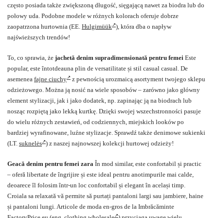
często posiada także zwiększoną długość, sięgającą nawet za biodra lub do
połowy uda. Podobne modele w różnych kolorach oferuje dobrze
zaopatrzona hurtownia (EE.
Hulgimüük
), która dba o napływ
najświeższych trendów!
To, co sprawia, że
jachetă denim supradimensionată pentru femei
Este
popular, este întotdeauna plin de versatilitate și stil casual casual. De
asemenea
fajne ciuchy
z pewnością urozmaicą asortyment twojego sklepu
odzieżowego. Można ją nosić na wiele sposobów – zarówno jako główny
element stylizacji, jak i jako dodatek, np. zapinając ją na biodrach lub
nosząc rozpiętą jako lekką kurtkę. Dzięki swojej wszechstronności pasuje
do wielu różnych zestawień, od codziennych, miejskich looków po
bardziej wyrafinowane, luźne stylizacje. Sprawdź także denimowe sukienki
(LT.
suknelės
) z naszej najnowszej kolekcji hurtowej odzieży!
Geacă denim pentru femei zara
În mod similar, este confortabil și practic
– oferă libertate de îngrijire și este ideal pentru anotimpurile mai calde,
deoarece îl folosim într-un loc confortabil și elegant în același timp.
Croiala sa relaxată vă permite să purtați pantaloni largi sau jambiere, haine
și pantaloni lungi. Articole de moda en-gros de la Imbrăcăminte
FactoryPrice.eu (eng.
clothing wholesale
) przyciąga uwagę wielu