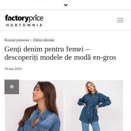
Căutați
un
produs
Toggle
Naviga
Koszule jeansowe
~
Odzież damska
Genți denim pentru femei –
descoperiți modele de modă en-gros
16 mai 2024