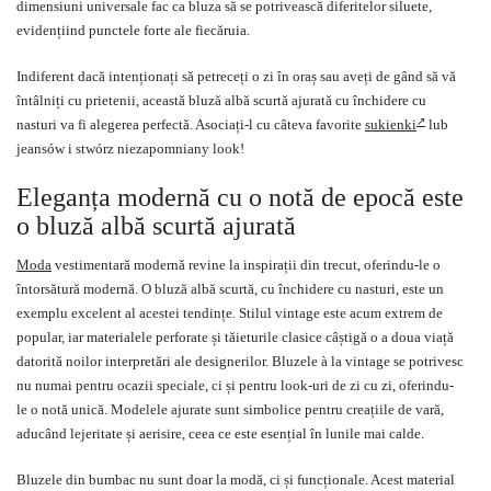
dimensiuni universale fac ca bluza să se potrivească diferitelor siluete,
evidențiind punctele forte ale fiecăruia.
Indiferent dacă intenționați să petreceți o zi în oraș sau aveți de gând să vă
întâlniți cu prietenii, această bluză albă scurtă ajurată cu închidere cu
nasturi va fi alegerea perfectă. Asociați-l cu câteva favorite
sukienki
lub
jeansów i stwórz niezapomniany look!
Eleganța modernă cu o notă de epocă este
o bluză albă scurtă ajurată
Moda
vestimentară modernă revine la inspirații din trecut, oferindu-le o
întorsătură modernă. O bluză albă scurtă, cu închidere cu nasturi, este un
exemplu excelent al acestei tendințe. Stilul vintage este acum extrem de
popular, iar materialele perforate și tăieturile clasice câștigă o a doua viață
datorită noilor interpretări ale designerilor. Bluzele à la vintage se potrivesc
nu numai pentru ocazii speciale, ci și pentru look-uri de zi cu zi, oferindu-
le o notă unică. Modelele ajurate sunt simbolice pentru creațiile de vară,
aducând lejeritate și aerisire, ceea ce este esențial în lunile mai calde.
Bluzele din bumbac nu sunt doar la modă, ci și funcționale. Acest material