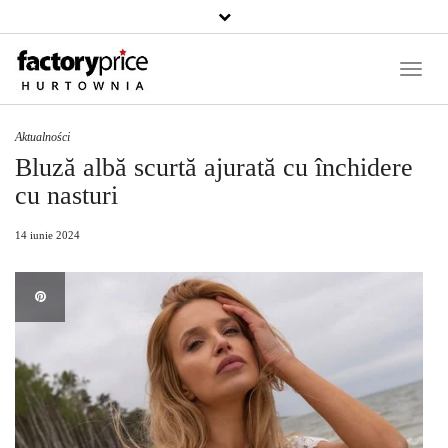
Căutați
un
produs
Toggle
Naviga
Aktualności
Bluză albă scurtă ajurată cu închidere
cu nasturi
14 iunie 2024