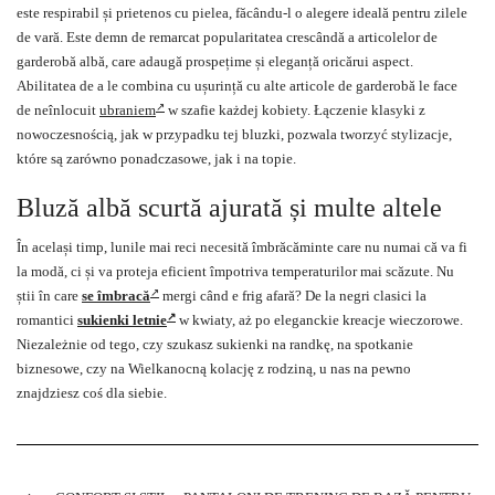
este respirabil și prietenos cu pielea, făcându-l o alegere ideală pentru zilele
de vară. Este demn de remarcat popularitatea crescândă a articolelor de
garderobă albă, care adaugă prospețime și eleganță oricărui aspect.
Abilitatea de a le combina cu ușurință cu alte articole de garderobă le face
de neînlocuit
ubraniem
w szafie każdej kobiety. Łączenie klasyki z
nowoczesnością, jak w przypadku tej bluzki, pozwala tworzyć stylizacje,
które są zarówno ponadczasowe, jak i na topie.
Bluză albă scurtă ajurată și multe altele
În același timp, lunile mai reci necesită îmbrăcăminte care nu numai că va fi
la modă, ci și va proteja eficient împotriva temperaturilor mai scăzute. Nu
știi în care
se îmbracă
mergi când e frig afară? De la negri clasici la
romantici
sukienki letnie
w kwiaty, aż po eleganckie kreacje wieczorowe.
Niezależnie od tego, czy szukasz sukienki na randkę, na spotkanie
biznesowe, czy na Wielkanocną kolację z rodziną, u nas na pewno
znajdziesz coś dla siebie.