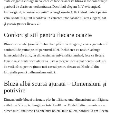
arate eleganța vintage în ea, ceea ce face ca această bluză să fie combinația
perfectă de clasic cu modernitatea. Decolteul elegant în V evidențiază
frumos gâtul, iar mâneca scurtă îi adaugă ușurință, făcându-l perfect pentru
vară. Modelul ajurat îi conferă un caracter unic, făcându-l atât elegant, cât
și practic pentru fiecare zi.
Confort și stil pentru fiecare ocazie
Bluza este confecționată din bumbac plăcut la atingere, ceea ce garantează
confortul de purtat pe tot parcursul zilei. Închiderea cu nasturi adaugă
farmecului său unic, iar dimensiunea universală, standard, face ca fiecare
femeie să se simtă specială în ea. Este o alegere ideală atât pentru look-uri
de vară, cât și pentru ținute mai casual pentru fiecare zi. Modelul din
fotografie poartă o dimensiune unică.
Bluză albă scurtă ajurată – Dimensiuni și
potrivire
Dimensiunile bluzei măsurate plat în mărimea unei dimensiuni sunt lățimea
axilelor – 55 cm, iar lungimea totală – 48 cm. Modelul din prezentare are
dimensiuni: inaltime 173 cm, bust 85 cm, talie 62 cm, solduri 95 cm. Aceste