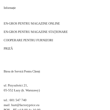
Informație
EN-GROS PENTRU MAGAZINE ONLINE
EN-GROS PENTRU MAGAZINE STAȚIONARE
COOPERARE PENTRU FURNIZORI
PRIZĂ
Birou de Servicii Pentru Clienți
ul. Przyszłości 21,
05-552 Łazy (k. Warszawy)
tel.: 601 547 740
mail: hurt@factoryprice.eu
PON – PT od 8:00 do 16:00