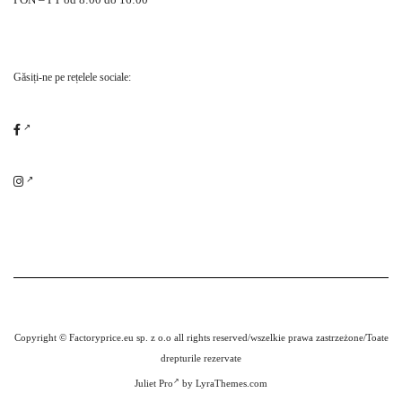
Găsiți-ne pe rețelele sociale:
Copyright © Factoryprice.eu sp. z o.o all rights reserved/wszelkie prawa zastrzeżone/Toate
drepturile rezervate
Juliet Pro
by LyraThemes.com