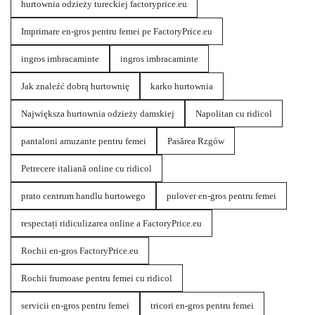
hurtownia odzieży tureckiej factoryprice.eu
Imprimare en-gros pentru femei pe FactoryPrice.eu
ingros imbracaminte
ingros imbracaminte
Jak znaleźć dobrą hurtownię
karko hurtownia
Największa hurtownia odzieży damskiej
Napolitan cu ridicol
pantaloni amuzante pentru femei
Pasărea Rzgów
Petrecere italiană online cu ridicol
prato centrum handlu hurtowego
pulover en-gros pentru femei
respectați ridiculizarea online a FactoryPrice.eu
Rochii en-gros FactoryPrice.eu
Rochii frumoase pentru femei cu ridicol
servicii en-gros pentru femei
tricori en-gros pentru femei