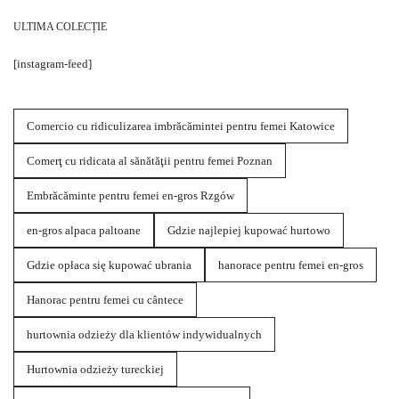
ULTIMA COLECȚIE
[instagram-feed]
Comercio cu ridiculizarea imbrăcămintei pentru femei Katowice
Comerţ cu ridicata al sănătăţii pentru femei Poznan
Embrăcăminte pentru femei en-gros Rzgów
en-gros alpaca paltoane
Gdzie najlepiej kupować hurtowo
Gdzie opłaca się kupować ubrania
hanorace pentru femei en-gros
Hanorac pentru femei cu cântece
hurtownia odzieży dla klientów indywidualnych
Hurtownia odzieży tureckiej