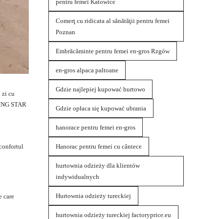
pentru femei Katowice
Comerţ cu ridicata al sănătăţii pentru femei
Poznan
Embrăcăminte pentru femei en-gros Rzgów
en-gros alpaca paltoane
Gdzie najlepiej kupować hurtowo
 zi cu
INING STAR
Gdzie opłaca się kupować ubrania
hanorace pentru femei en-gros
Hanorac pentru femei cu cântece
 confortul
hurtownia odzieży dla klientów
indywidualnych
Hurtownia odzieży tureckiej
e care
hurtownia odzieży tureckiej factoryprice.eu