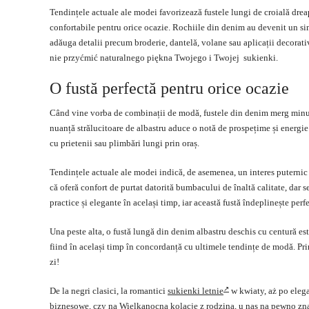
Tendințele actuale ale modei favorizează fustele lungi de croială drea
confortabile pentru orice ocazie. Rochiile din denim au devenit un si
adăuga detalii precum broderie, dantelă, volane sau aplicații decorat
nie przyćmić naturalnego piękna Twojego i Twojej sukienki.
O fustă perfectă pentru orice ocazie
Când vine vorba de combinații de modă, fustele din denim merg minu
nuanță strălucitoare de albastru aduce o notă de prospețime și energie t
cu prietenii sau plimbări lungi prin oraș.
Tendințele actuale ale modei indică, de asemenea, un interes puternic
că oferă confort de purtat datorită bumbacului de înaltă calitate, dar s
practice și elegante în același timp, iar această fustă îndeplinește perfe
Una peste alta, o fustă lungă din denim albastru deschis cu centură es
fiind în același timp în concordanță cu ultimele tendințe de modă. Prin 
zi!
De la negri clasici, la romantici
sukienki letnie
w kwiaty, aż po eleg
biznesowe, czy na Wielkanocną kolację z rodziną, u nas na pewno zn