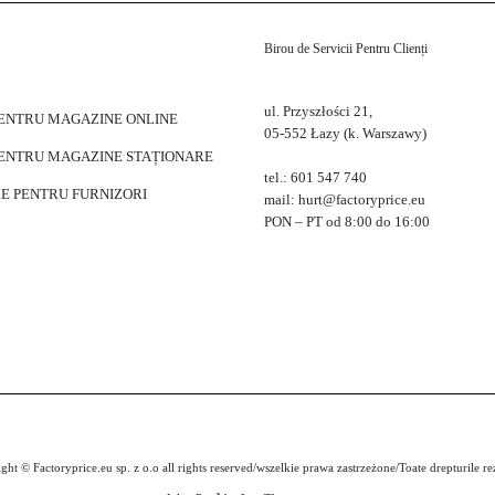
Birou de Servicii Pentru Clienți
ul. Przyszłości 21,
PENTRU MAGAZINE ONLINE
05-552 Łazy (k. Warszawy)
PENTRU MAGAZINE STAȚIONARE
tel.: 601 547 740
E PENTRU FURNIZORI
mail: hurt@factoryprice.eu
PON – PT od 8:00 do 16:00
ght © Factoryprice.eu sp. z o.o all rights reserved/wszelkie prawa zastrzeżone/Toate drepturile re