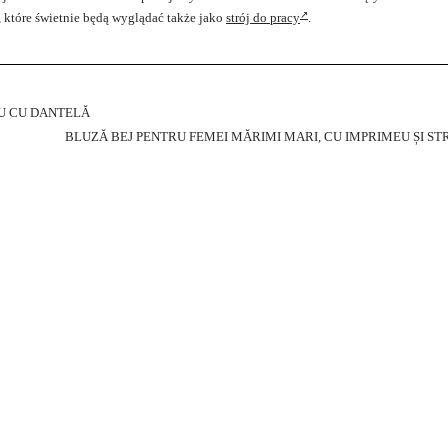
które świetnie będą wyglądać także jako
strój do pracy
.
RU CU DANTELĂ
BLUZĂ BEJ PENTRU FEMEI MĂRIMI MARI, CU IMPRIMEU ȘI ST