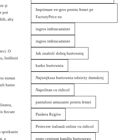
te și
Imprimare en-gros pentru femei pe
e pot
FactoryPrice.eu
zdób, aby
ingros imbracaminte
ingros imbracaminte
reci. O
Jak znaleźć dobrą hurtownię
u, întâlniri
karko hurtownia
Największa hurtownia odzieży damskiej
ă nu numai
mult haine
Napolitan cu ridicol
pantaloni amuzante pentru femei
litatea,
în fiecare
Pasărea Rzgów
Petrecere italiană online cu ridicol
a spotkanie
prato centrum handlu hurtowego
i, z