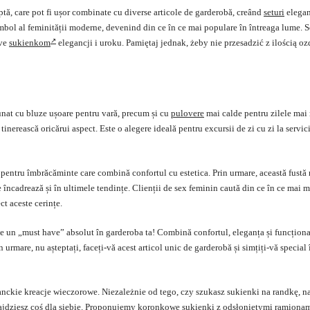
ptă, care pot fi ușor combinate cu diverse articole de garderobă, creând
seturi
elegan
mbol al feminității moderne, devenind din ce în ce mai populare în întreaga lume. S
ive
sukienkom
elegancji i uroku. Pamiętaj jednak, żeby nie przesadzić z ilością o
nat cu bluze ușoare pentru vară, precum și cu
pulovere
mai calde pentru zilele mai 
inerească oricărui aspect. Este o alegere ideală pentru excursii de zi cu zi la servici
 pentru îmbrăcăminte care combină confortul cu estetica. Prin urmare, această fust
e încadrează și în ultimele tendințe. Clienții de sex feminin caută din ce în ce mai 
ct aceste cerințe.
te un „must have” absolut în garderoba ta! Combină confortul, eleganța și funcționa
urmare, nu așteptați, faceți-vă acest articol unic de garderobă și simțiți-vă special 
anckie kreacje wieczorowe. Niezależnie od tego, czy szukasz sukienki na randkę, n
ajdziesz coś dla siebie. Proponujemy koronkowe sukienki z odsłoniętymi ramionam