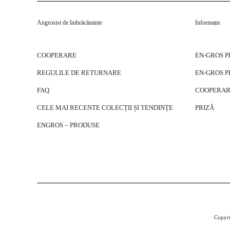
Angrosist de îmbrăcăminte
Informație
COOPERARE
EN-GROS 
REGULILE DE RETURNARE
EN-GROS 
FAQ
COOPERAR
CELE MAI RECENTE COLECȚII ȘI TENDINȚE
PRIZĂ
ENGROS – PRODUSE
Copyri