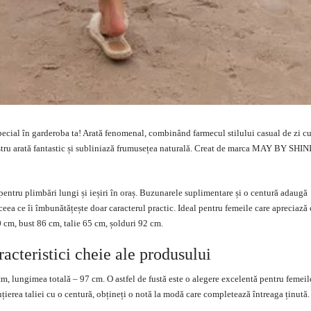
ecial în garderoba ta! Arată fenomenal, combinând farmecul stilului casual de zi cu
astru arată fantastic și subliniază frumusețea naturală. Creat de marca MAY BY SH
pentru plimbări lungi și ieșiri în oraș. Buzunarele suplimentare și o centură adaugă
 ceea ce îi îmbunătățește doar caracterul practic. Ideal pentru femeile care apreciază
 cm, bust 86 cm, talie 65 cm, șolduri 92 cm.
acteristici cheie ale produsului
cm, lungimea totală – 97 cm. O astfel de fustă este o alegere excelentă pentru femeil
țierea taliei cu o centură, obțineți o notă la modă care completează întreaga ținută.