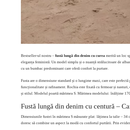
Bestseller-ul nostru –
fustă lungă din denim cu curea
merită un loc sp
eleganța feministă. Un model simplu și o nuanță strălucitoare de alb
cu un bumbac predominant care oferă confort la purtare.
Fusta are o dimensiune standard și o lungime maxi, care este perfectă 
funcționalitate și rafinament. Rochia este fixată cu fermoar și nasturi,
și stilul. Modelul poartă mărimea S. Mărimea modelului: înălțime 170
Fustă lungă din denim cu centură – Car
Dimensiunile fustei în mărimea S măsurate plat: lățimea la talie – 34 
doresc să combine un aspect la modă cu confortul purtării. Prin eviden