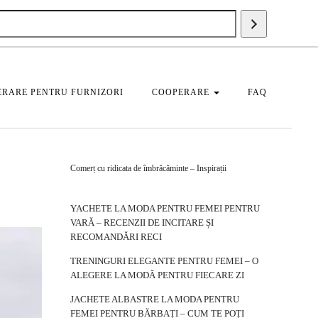
Căutați
un
produs
RARE PENTRU FURNIZORI
COOPERARE
FAQ
Comerț cu ridicata de îmbrăcăminte – Inspirații
YACHETE LA MODA PENTRU FEMEI PENTRU
VARĂ – RECENZII DE INCITARE ȘI
RECOMANDĂRI RECI
TRENINGURI ELEGANTE PENTRU FEMEI – O
ALEGERE LA MODĂ PENTRU FIECARE ZI
JACHETE ALBASTRE LA MODA PENTRU
FEMEI PENTRU BĂRBAȚI – CUM TE POȚI