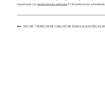
wiązaniami czy
modna kiecka sukienka
z koronkowymi wstawkami, 
SET DE 7 PERECHI DE CHILOȚI DE DAMA ALBASTRU-EC