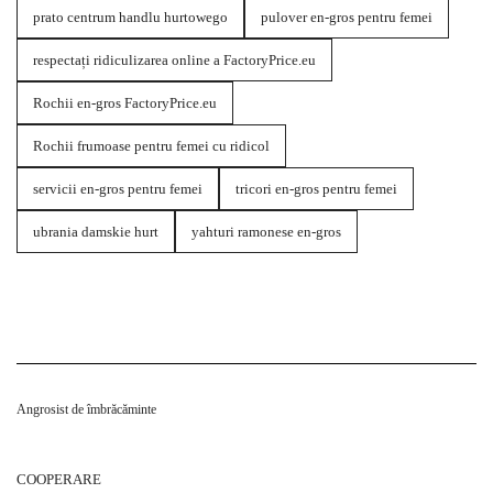
prato centrum handlu hurtowego
pulover en-gros pentru femei
respectați ridiculizarea online a FactoryPrice.eu
Rochii en-gros FactoryPrice.eu
Rochii frumoase pentru femei cu ridicol
servicii en-gros pentru femei
tricori en-gros pentru femei
ubrania damskie hurt
yahturi ramonese en-gros
Angrosist de îmbrăcăminte
COOPERARE