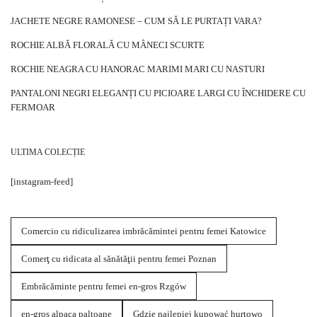
JACHETE NEGRE RAMONESE – CUM SĂ LE PURTAȚI VARA?
ROCHIE ALBĂ FLORALĂ CU MÂNECI SCURTE
ROCHIE NEAGRA CU HANORAC MARIMI MARI CU NASTURI
PANTALONI NEGRI ELEGANȚI CU PICIOARE LARGI CU ÎNCHIDERE CU
FERMOAR
ULTIMA COLECȚIE
[instagram-feed]
Comercio cu ridiculizarea imbrăcămintei pentru femei Katowice
Comerţ cu ridicata al sănătăţii pentru femei Poznan
Embrăcăminte pentru femei en-gros Rzgów
en-gros alpaca paltoane
Gdzie najlepiej kupować hurtowo