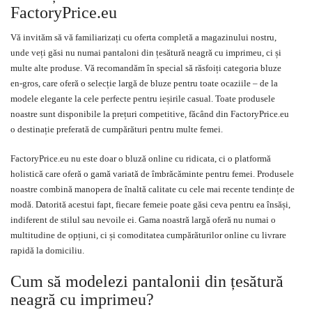
FactoryPrice.eu
Vă invităm să vă familiarizați cu oferta completă a magazinului nostru,
unde veți găsi nu numai pantaloni din țesătură neagră cu imprimeu, ci și
multe alte produse. Vă recomandăm în special să răsfoiți categoria bluze
en-gros, care oferă o selecție largă de bluze pentru toate ocaziile – de la
modele elegante la cele perfecte pentru ieșirile casual. Toate produsele
noastre sunt disponibile la prețuri competitive, făcând din FactoryPrice.eu
o destinație preferată de cumpărături pentru multe femei.
FactoryPrice.eu nu este doar o bluză online cu ridicata, ci o platformă
holistică care oferă o gamă variată de îmbrăcăminte pentru femei. Produsele
noastre combină manopera de înaltă calitate cu cele mai recente tendințe de
modă. Datorită acestui fapt, fiecare femeie poate găsi ceva pentru ea însăși,
indiferent de stilul sau nevoile ei. Gama noastră largă oferă nu numai o
multitudine de opțiuni, ci și comoditatea cumpărăturilor online cu livrare
rapidă la domiciliu.
Cum să modelezi pantalonii din țesătură
neagră cu imprimeu?