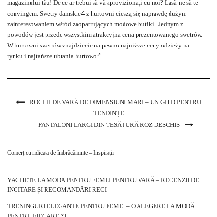
magazinului tău! De ce ar trebui să vă aprovizionați cu noi? Lasă-ne să te
convingem.
Swetry damskie
z hurtowni cieszą się naprawdę dużym
zainteresowaniem wśród zaopatrujących modowe butiki . Jednym z
powodów jest przede wszystkim atrakcyjna cena prezentowanego swetrów.
W hurtowni swetrów znajdziecie na pewno najniższe ceny odzieży na
rynku i najtańsze
ubrania hurtowo
.
ROCHII DE VARĂ DE DIMENSIUNI MARI – UN GHID PENTRU
TENDINȚE
PANTALONI LARGI DIN ȚESĂTURĂ ROZ DESCHIS
Comerț cu ridicata de îmbrăcăminte – Inspirații
YACHETE LA MODA PENTRU FEMEI PENTRU VARĂ – RECENZII DE
INCITARE ȘI RECOMANDĂRI RECI
TRENINGURI ELEGANTE PENTRU FEMEI – O ALEGERE LA MODĂ
PENTRU FIECARE ZI