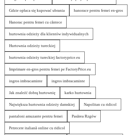
Gdzie opłaca się kupować ubrania
hanorace pentru femei en-gros
Hanorac pentru femei cu cântece
hurtownia odzieży dla klientów indywidualnych
Hurtownia odzieży tureckiej
hurtownia odzieży tureckiej factoryprice.eu
Imprimare en-gros pentru femei pe FactoryPrice.eu
ingros imbracaminte
ingros imbracaminte
Jak znaleźć dobrą hurtownię
karko hurtownia
Największa hurtownia odzieży damskiej
Napolitan cu ridicol
pantaloni amuzante pentru femei
Pasărea Rzgów
Petrecere italiană online cu ridicol