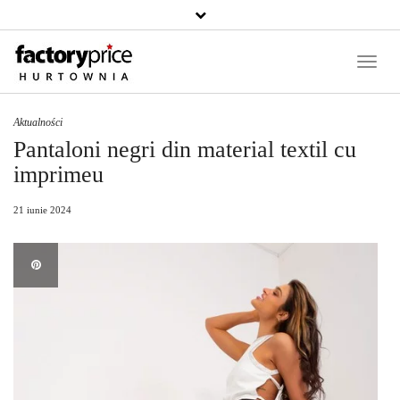
Căutați
un
produs
Toggle
Naviga
Aktualności
Pantaloni negri din material textil cu
imprimeu
21 iunie 2024