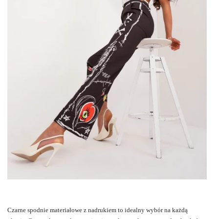
Czarne spodnie materiałowe z nadrukiem to idealny wybór na każdą