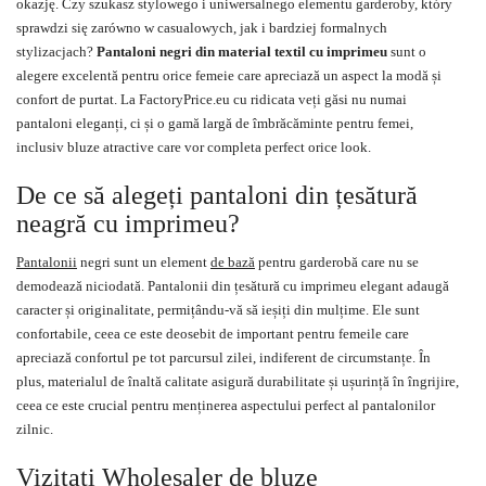
okazję. Czy szukasz stylowego i uniwersalnego elementu garderoby, który
sprawdzi się zarówno w casualowych, jak i bardziej formalnych
stylizacjach?
Pantaloni negri din material textil cu imprimeu
sunt o
alegere excelentă pentru orice femeie care apreciază un aspect la modă și
confort de purtat. La FactoryPrice.eu cu ridicata veți găsi nu numai
pantaloni eleganți
, ci și o gamă largă de îmbrăcăminte pentru femei,
inclusiv bluze atractive care vor completa perfect orice look.
De ce să alegeți pantaloni din țesătură
neagră cu imprimeu?
Pantalonii
negri sunt un element
de bază
pentru garderobă care nu se
demodează niciodată. Pantalonii din țesătură cu imprimeu elegant adaugă
caracter și originalitate, permițându-vă să ieșiți din mulțime. Ele sunt
confortabile, ceea ce este deosebit de important pentru femeile care
apreciază confortul pe tot parcursul zilei, indiferent de circumstanțe. În
plus, materialul de înaltă calitate asigură durabilitate și ușurință în îngrijire,
ceea ce este crucial pentru menținerea aspectului perfect al pantalonilor
zilnic.
Vizitați Wholesaler de bluze