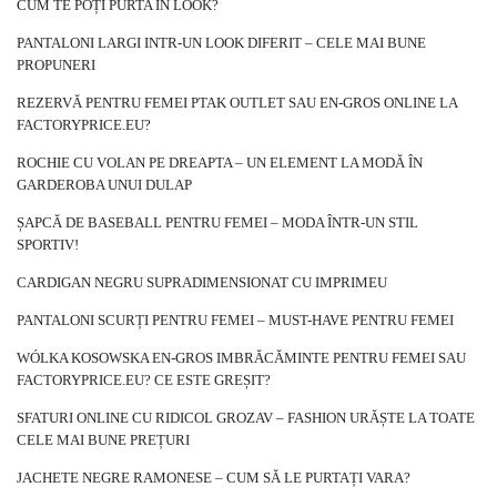
CUM TE POȚI PURTA ÎN LOOK?
PANTALONI LARGI INTR-UN LOOK DIFERIT – CELE MAI BUNE
PROPUNERI
REZERVĂ PENTRU FEMEI PTAK OUTLET SAU EN-GROS ONLINE LA
FACTORYPRICE.EU?
ROCHIE CU VOLAN PE DREAPTA – UN ELEMENT LA MODĂ ÎN
GARDEROBA UNUI DULAP
ȘAPCĂ DE BASEBALL PENTRU FEMEI – MODA ÎNTR-UN STIL
SPORTIV!
CARDIGAN NEGRU SUPRADIMENSIONAT CU IMPRIMEU
PANTALONI SCURȚI PENTRU FEMEI – MUST-HAVE PENTRU FEMEI
WÓLKA KOSOWSKA EN-GROS IMBRĂCĂMINTE PENTRU FEMEI SAU
FACTORYPRICE.EU? CE ESTE GREȘIT?
SFATURI ONLINE CU RIDICOL GROZAV – FASHION URĂȘTE LA TOATE
CELE MAI BUNE PREȚURI
JACHETE NEGRE RAMONESE – CUM SĂ LE PURTAȚI VARA?