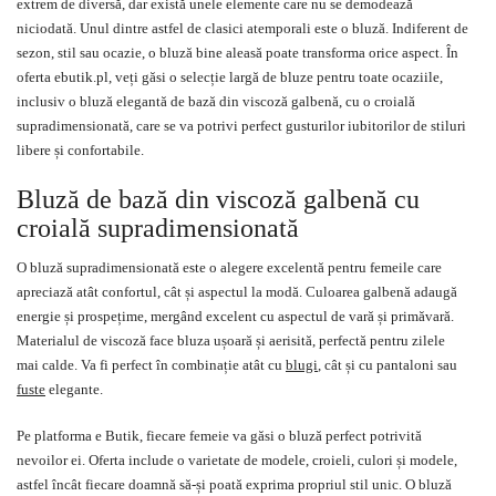
extrem de diversă, dar există unele elemente care nu se demodează
niciodată. Unul dintre astfel de clasici atemporali este o bluză. Indiferent de
sezon, stil sau ocazie, o bluză bine aleasă poate transforma orice aspect. În
oferta ebutik.pl, veți găsi o selecție largă de bluze pentru toate ocaziile,
inclusiv o bluză elegantă de bază din viscoză galbenă, cu o croială
supradimensionată, care se va potrivi perfect gusturilor iubitorilor de stiluri
libere și confortabile.
Bluză de bază din viscoză galbenă cu
croială supradimensionată
O bluză supradimensionată este o alegere excelentă pentru femeile care
apreciază atât confortul, cât și aspectul la modă. Culoarea galbenă adaugă
energie și prospețime, mergând excelent cu aspectul de vară și primăvară.
Materialul de viscoză face bluza ușoară și aerisită, perfectă pentru zilele
mai calde. Va fi perfect în combinație atât cu
blugi
, cât și cu pantaloni sau
fuste
elegante.
Pe platforma e Butik, fiecare femeie va găsi o bluză perfect potrivită
nevoilor ei. Oferta include o varietate de modele, croieli, culori și modele,
astfel încât fiecare doamnă să-și poată exprima propriul stil unic. O bluză