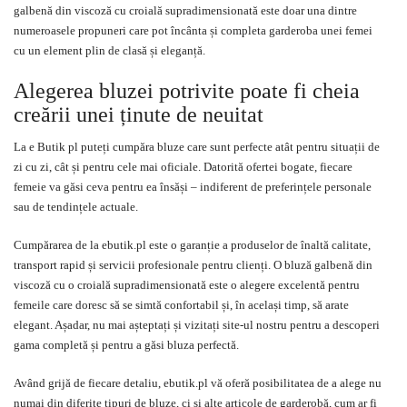
galbenă din viscoză cu croială supradimensionată este doar una dintre
numeroasele propuneri care pot încânta și completa garderoba unei femei
cu un element plin de clasă și eleganță.
Alegerea bluzei potrivite poate fi cheia
creării unei ținute de neuitat
La e Butik pl puteți cumpăra bluze care sunt perfecte atât pentru situații de
zi cu zi, cât și pentru cele mai oficiale. Datorită ofertei bogate, fiecare
femeie va găsi ceva pentru ea însăși – indiferent de preferințele personale
sau de tendințele actuale.
Cumpărarea de la ebutik.pl este o garanție a produselor de înaltă calitate,
transport rapid și servicii profesionale pentru clienți. O bluză galbenă din
viscoză cu o croială supradimensionată este o alegere excelentă pentru
femeile care doresc să se simtă confortabil și, în același timp, să arate
elegant. Așadar, nu mai așteptați și vizitați site-ul nostru pentru a descoperi
gama completă și pentru a găsi bluza perfectă.
Având grijă de fiecare detaliu, ebutik.pl vă oferă posibilitatea de a alege nu
numai din diferite tipuri de bluze, ci și alte articole de garderobă, cum ar fi