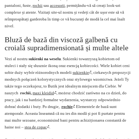
pantaloni, fuste,
rochii
sau
accesorii
, permițându-vă să creați look-uri
complexe și atente. Vizitați site-ul nostru și vedeți cât de ușor este să vă
reîmprospătați garderoba în timp ce vă bucurați de modă la cel mai înalt
nivel.
Bluză de bază din viscoză galbenă cu
croială supradimensionată și multe altele
Vezi al nostru
sukienki na weselu
. Sukienki towarzyszą kobietom od
stuleci i stały się słusznie ikoną oraz esencją kobiecości. Wiele kobiet ceni
sobie duży wybór różnorodnych modeli
sukienkie
, ciekawych propozycji
modnych połączeń kolorystycznych oraz stylowego wzornictwa. Jeżeli Ty
także tego oczekujesz, to Butik jest idealnym miejscem dla Ciebie. W
naszych
rochii,
maxi kleidid
, możesz chodzić zarówno na co dzień, do
pracy, jak i na bardziej formalne wydarzenia, wystarczy odpowiednio
dobrać dodatki i buty. Po drugie,
rochie
Elementele de bază sunt
atemporale. Aceasta înseamnă că nu ies din modă și pot fi purtate pentru
mai multe sezoane, economisind bani pentru achiziționarea constantă de
haine noi –
stea de copac
.