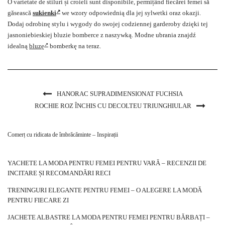
O varietate de stiluri și croieli sunt disponibile, permițând fiecărei femei să
găsească
sukienki
we wzory odpowiednią dla jej sylwetki oraz okazji.
Dodaj odrobinę stylu i wygody do swojej codziennej garderoby dzięki tej
jasnoniebieskiej bluzie bomberce z naszywką. Modne ubrania znajdź
idealną
bluzę
bomberkę na teraz.
HANORAC SUPRADIMENSIONAT FUCHSIA
ROCHIE ROZ ÎNCHIS CU DECOLTEU TRIUNGHIULAR
Comerț cu ridicata de îmbrăcăminte – Inspirații
YACHETE LA MODA PENTRU FEMEI PENTRU VARĂ – RECENZII DE
INCITARE ȘI RECOMANDĂRI RECI
TRENINGURI ELEGANTE PENTRU FEMEI – O ALEGERE LA MODĂ
PENTRU FIECARE ZI
JACHETE ALBASTRE LA MODA PENTRU FEMEI PENTRU BĂRBAȚI –