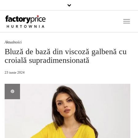
Căutați
un
produs
Toggle
Naviga
Aktualności
Bluză de bază din viscoză galbenă cu
croială supradimensionată
23 iunie 2024