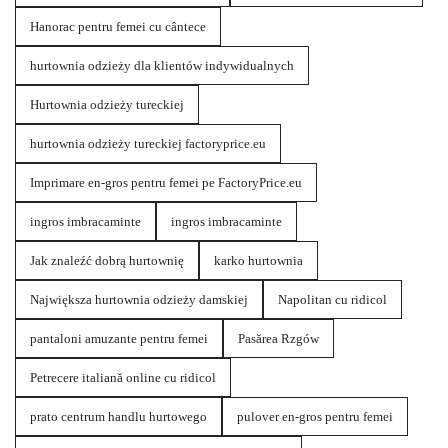
Hanorac pentru femei cu cântece
hurtownia odzieży dla klientów indywidualnych
Hurtownia odzieży tureckiej
hurtownia odzieży tureckiej factoryprice.eu
Imprimare en-gros pentru femei pe FactoryPrice.eu
ingros imbracaminte
ingros imbracaminte
Jak znaleźć dobrą hurtownię
karko hurtownia
Największa hurtownia odzieży damskiej
Napolitan cu ridicol
pantaloni amuzante pentru femei
Pasărea Rzgów
Petrecere italiană online cu ridicol
prato centrum handlu hurtowego
pulover en-gros pentru femei