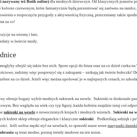
ki nazywany też Butik online)
dla modnych dziewczyn. Od klasycznych jeansów po
kolorze czerwonym, które fantastycznie będą prezentować się zarówno na randce, 
owienia o rozpoczęciu przygody z aktywnością fizyczną, przeceniamy także spodn
ma za co!
zycje na wiosnę i lato.
zedaży w świecie mody.
ódnice
mogłyby obejść się także bez nich. Sporo opcji do biura oraz na co dzień czeka na
ościowo, radzimy więc pospieszyć się z zakupami – znikają jak świeże bułeczki! D
rzebne na co dzień. Jeżeli więc można upolować je w najlepszych cenach, to szkoda
owy oferuje bogaty wybór modnych sukienek na wesele. Sukienki te doskonale pas
wym. Bez względu na wiek czy typ figury, każda kobieta znajdzie tutaj coś odp
wne
sukienki na wesele
o nowoczesnych krojach i modnych wzorach.
Sukienki na w
łych kobiet sklep oferuje eleganckie i klasyczne
sukienki
.
Podkreślają wdzięk i p
ości. Jeśli wolisz męski styl na weselach, to sprawdź nasze nowe
marynarki damsk
 ubrania
są teraz modne, poznaj trendy modowe na ten sezon.