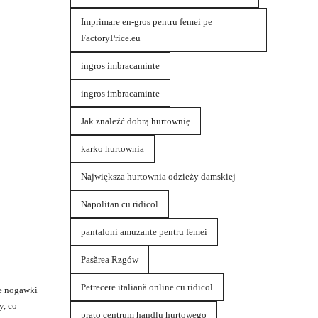
Imprimare en-gros pentru femei pe
FactoryPrice.eu
ingros imbracaminte
ingros imbracaminte
Jak znaleźć dobrą hurtownię
karko hurtownia
Największa hurtownia odzieży damskiej
Napolitan cu ridicol
pantaloni amuzante pentru femei
Pasărea Rzgów
Petrecere italiană online cu ridicol
ie nogawki
y, co
prato centrum handlu hurtowego