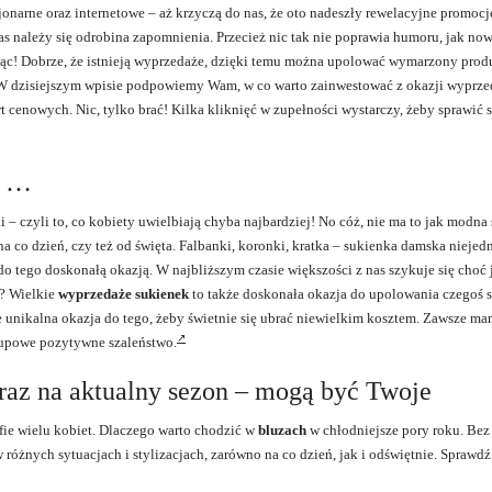
jonarne oraz internetowe – aż krzyczą do nas, że oto nadeszły rewelacyjne promocj
nas należy się odrobina zapomnienia. Przecież nic tak nie poprawia humoru, jak no
jąc! Dobrze, że istnieją wyprzedaże, dzięki temu można upolować wymarzony prod
 W dzisiejszym wpisie podpowiemy Wam, w co warto zainwestować z okazji wyprze
rt cenowych. Nic, tylko brać! Kilka kliknięć w zupełności wystarczy, żeby sprawić 
i …
 czyli to, co kobiety uwielbiają chyba najbardziej! No cóż, nie ma to jak modna
a co dzień, czy też od święta. Falbanki, koronki, kratka – sukienka damska niejed
 do tego doskonałą okazją. W najbliższym czasie większości z nas szykuje się choć
e? Wielkie
wyprzedaże sukienek
to także doskonała okazja do upolowania czegoś 
nie unikalna okazja do tego, żeby świetnie się ubrać niewielkim kosztem. Zawsze m
akupowe pozytywne szaleństwo.
raz na aktualny sezon – mogą być Twoje
fie wielu kobiet. Dlaczego warto chodzić w
bluzach
w chłodniejsze pory roku. Be
 różnych sytuacjach i stylizacjach, zarówno na co dzień, jak i odświętnie. Sprawd