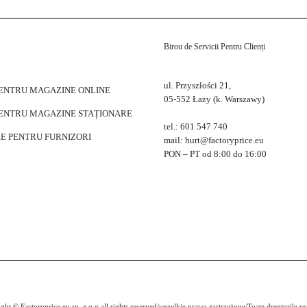
Birou de Servicii Pentru Clienți
ul. Przyszłości 21,
PENTRU MAGAZINE ONLINE
05-552 Łazy (k. Warszawy)
PENTRU MAGAZINE STAȚIONARE
tel.: 601 547 740
E PENTRU FURNIZORI
mail: hurt@factoryprice.eu
PON – PT od 8:00 do 16:00
ght © Factoryprice.eu sp. z o.o all rights reserved/wszelkie prawa zastrzeżone/Toate drepturile re