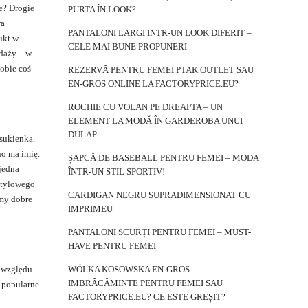
e? Drogie
PURTA ÎN LOOK?
wa
PANTALONI LARGI INTR-UN LOOK DIFERIT –
ukt w
CELE MAI BUNE PROPUNERI
daży – w
sobie coś
REZERVĂ PENTRU FEMEI PTAK OUTLET SAU
EN-GROS ONLINE LA FACTORYPRICE.EU?
ROCHIE CU VOLAN PE DREAPTA – UN
ELEMENT LA MODĂ ÎN GARDEROBA UNUI
DULAP
 sukienka.
no ma imię.
ȘAPCĂ DE BASEBALL PENTRU FEMEI – MODA
 jedna
ÎNTR-UN STIL SPORTIV!
stylowego
CARDIGAN NEGRU SUPRADIMENSIONAT CU
amy dobre
IMPRIMEU
PANTALONI SCURȚI PENTRU FEMEI – MUST-
HAVE PENTRU FEMEI
z względu
WÓLKA KOSOWSKA EN-GROS
IMBRĂCĂMINTE PENTRU FEMEI SAU
ź popularne
FACTORYPRICE.EU? CE ESTE GREȘIT?