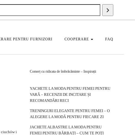
Căutați
un
produs
RARE PENTRU FURNIZORI
COOPERARE
FAQ
Comerț cu ridicata de îmbrăcăminte – Inspirații
YACHETE LA MODA PENTRU FEMEI PENTRU
VARĂ – RECENZII DE INCITARE ȘI
RECOMANDĂRI RECI
TRENINGURI ELEGANTE PENTRU FEMEI – O
ALEGERE LA MODĂ PENTRU FIECARE ZI
JACHETE ALBASTRE LA MODA PENTRU
 ciuchów i
FEMEI PENTRU BĂRBAȚI – CUM TE POȚI