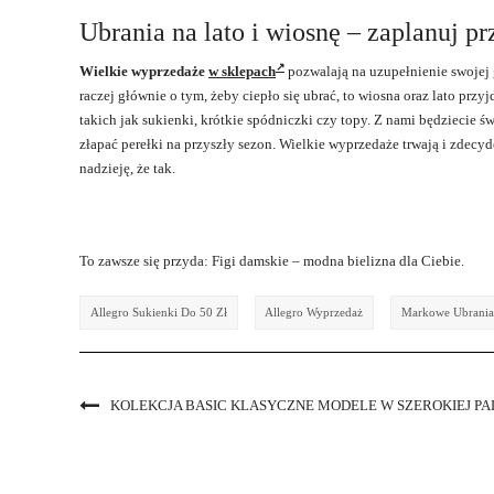
Ubrania na lato i wiosnę – zaplanuj pr
Wielkie wyprzedaże
w sklepach
pozwalają na uzupełnienie swojej 
raczej głównie o tym, żeby ciepło się ubrać, to wiosna oraz lato prz
takich jak sukienki, krótkie spódniczki czy topy. Z nami będziecie ś
złapać perełki na przyszły sezon. Wielkie wyprzedaże trwają i zdecy
nadzieję, że tak.
To zawsze się przyda: Figi damskie – modna bielizna dla Ciebie.
Allegro Sukienki Do 50 Zł
Allegro Wyprzedaż
Markowe Ubrania
KOLEKCJA BASIC KLASYCZNE MODELE W SZEROKIEJ P