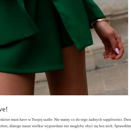
ve!
wdziwe must have w Twojej szafie. Nie mamy co do tego żadnych wątpliwości. Dw
kobiet, dlatego nasze wielkie wyprzedaże nie mogłyby obyć się bez nich. Sprawdźm