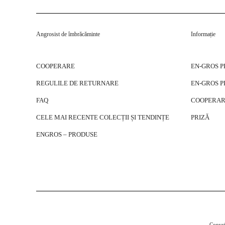
Angrosist de îmbrăcăminte
Informație
COOPERARE
EN-GROS 
REGULILE DE RETURNARE
EN-GROS 
FAQ
COOPERAR
CELE MAI RECENTE COLECȚII ȘI TENDINȚE
PRIZĂ
ENGROS – PRODUSE
Copyri