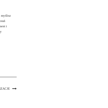
 myślisz
ubrań
ment i
my
IZACJE