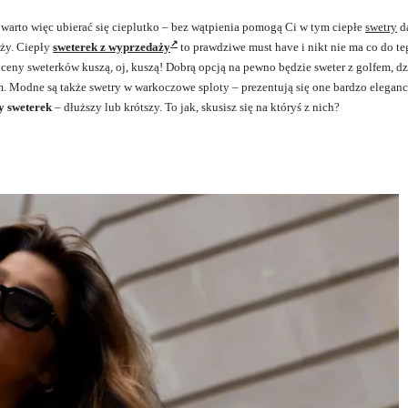
, warto więc ubierać się cieplutko – bez wątpienia pomogą Ci w tym ciepłe
swetry
d
aży. Ciepły
sweterek z wyprzedaży
to prawdziwe must have i nikt nie ma co do te
ceny sweterków kuszą, oj, kuszą! Dobrą opcją na pewno będzie sweter z golfem, dz
em. Modne są także swetry w warkoczowe sploty – prezentują się one bardzo eleganc
y sweterek
– dłuższy lub krótszy. To jak, skusisz się na któryś z nich?