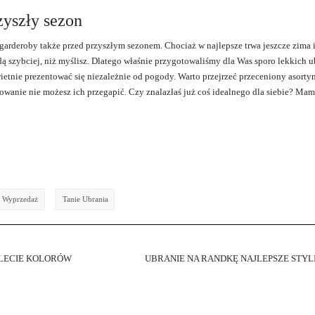
zyszły sezon
garderoby także przed przyszłym sezonem. Chociaż w najlepsze trwa jeszcze zima i
yjdą szybciej, niż myślisz. Dlatego właśnie przygotowaliśmy dla Was sporo lekkich 
wietnie prezentować się niezależnie od pogody. Warto przejrzeć przeceniony asorty
dowanie nie możesz ich przegapić. Czy znalazłaś już coś idealnego dla siebie? Ma
 Wyprzedaż
Tanie Ubrania
ALECIE KOLORÓW
UBRANIE NA RANDKĘ NAJLEPSZE STYL