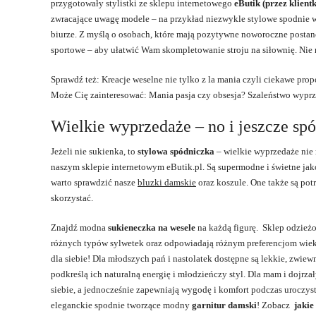
przygotowały stylistki ze sklepu internetowego
eButik (przez klient
zwracające uwagę modele – na przykład niezwykle stylowe spodnie w 
biurze. Z myślą o osobach, które mają pozytywne noworoczne postan
sportowe – aby ułatwić Wam skompletowanie stroju na siłownię. Nie 
Sprawdź też: Kreacje weselne nie tylko z la mania czyli ciekawe propo
Może Cię zainteresować: Mania pasja czy obsesja? Szaleństwo wypr
Wielkie wyprzedaże – no i jeszcze sp
Jeżeli nie sukienka, to
stylowa spódniczka
– wielkie wyprzedaże nie 
naszym sklepie internetowym eButik.pl. Są supermodne i świetne jak
warto sprawdzić nasze
bluzki damskie
oraz koszule. One także są pot
skorzystać.
Znajdź modna
sukieneczka na wesele
na każdą figurę. Sklep odzież
różnych typów sylwetek oraz odpowiadają różnym preferencjom wieko
dla siebie! Dla młodszych pań i nastolatek dostępne są lekkie, zwie
podkreślą ich naturalną energię i młodzieńczy styl. Dla mam i dojrza
siebie, a jednocześnie zapewniają wygodę i komfort podczas uroczyst
eleganckie spodnie tworzące modny
garnitur damski
! Zobacz
jakie