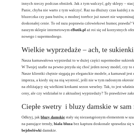
innych rzeczy podczas obniżek. Jak z tym walczyć, gdy sklepy – stac
Panie, chyba nie warto z tym walczyć. Raz na dłuższy czas każdej z 
bluzeczka czy para butów, o modnej torebce już nawet nie wspomina
doskonałej cenie. To od razu poprawia człowiekowi humor, prawda?
naszym sklepie internetowym
eButik.pl
aż roi się od korzystnych ofe
nowego i supermodnego.
Wielkie wyprzedaże – ach, te sukienk
Nasza karnawałowa wyprzedaż to w dużej części supermodne sukienki –
W Twojej szafie na pewno przyda się choć jeden nowy model, czy to n
Nasze klientki chętnie sięgają po eleganckie modele, a karnawał jest
impreza, a kiedy się na nią wystroić, jeśli nie w tym radosnym okresi
na zbliżający się wielkimi krokami sezon weselny. Tak, to jest właś
ceny, ale czy widziałaś te z aktualnej wyprzedaży? To prawdziwe z
Ciepłe swetry i bluzy damskie w sam 
Odkryj, jak
bluzy damskie
stały się niezastąpionym elementem w sza
na panujące trendy,
biała b
luza
bez kaptura doskonale sprawdza się w
bejsbolówki
damskie.