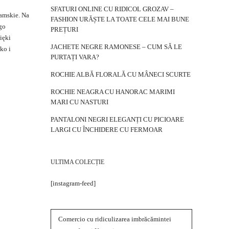
SFATURI ONLINE CU RIDICOL GROZAV –
amskie. Na
FASHION URĂȘTE LA TOATE CELE MAI BUNE
go
PREȚURI
ięki
JACHETE NEGRE RAMONESE – CUM SĂ LE
ko i
PURTAȚI VARA?
ROCHIE ALBĂ FLORALĂ CU MÂNECI SCURTE
ROCHIE NEAGRA CU HANORAC MARIMI
MARI CU NASTURI
PANTALONI NEGRI ELEGANȚI CU PICIOARE
LARGI CU ÎNCHIDERE CU FERMOAR
ULTIMA COLECȚIE
[instagram-feed]
Comercio cu ridiculizarea imbrăcămintei