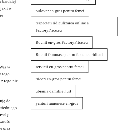
 bardziej
jak i w
pulover en-gros pentru femei
ie
respectați ridiculizarea online a
FactoryPrice.eu
Rochii en-gros FactoryPrice.eu
Rochii frumoase pentru femei cu ridicol
servicii en-gros pentru femei
 Was w
o tego
tricori en-gros pentru femei
 z tego nie
ubrania damskie hurt
ują do
yahturi ramonese en-gros
owiedniego
eselę
ewność
ie
oraz