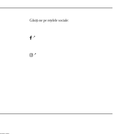
Găsiți-ne pe rețelele sociale:
zervate