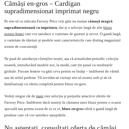
Cămăși en-gros – Cardigan
supradimensionat imprimat negru
Pe site-ul cu ridicata Factory Price veți găsi nu numai
cămașă neagră
supradimensionată cu imprimeu
, dar și o selecție largă de alte
bluze
pentru femei
care vor satisface o varietate de gusturi și nevoi. O gamă largă,
o varietate de tăieturi și modele sunt caracteristicile care disting magazinul
nostru de concurență.
Ne pasă de satisfacția clienților noștri, așa că actualizăm periodic colecția
noastră, introducând modele noi, la modă, care țin pasul cu tendințele
globale. Fiecare femeie va găsi ceva pentru ea însăși – indiferent de vârstă
sau de stilul preferat. Vă invităm să vizitați site-ul nostru web și să vă
familiarizați cu oferta completă pentru bluze en-gros.
Vedeți singur cât de
mare
este selecția și prețurile atractive oferite de
Factory Price. Indiferent dacă sunteți în căutarea unei bluze pentru o ocazie
specială sau pentru uzura de zi cu zi,
bluze en-gros
oferă o gamă largă de
produse care vă vor satisface așteptările.
Nu așteptați, consultați oferta de cămăși