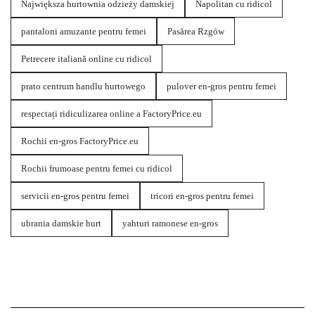
Największa hurtownia odzieży damskiej
Napolitan cu ridicol
pantaloni amuzante pentru femei
Pasărea Rzgów
Petrecere italiană online cu ridicol
prato centrum handlu hurtowego
pulover en-gros pentru femei
respectați ridiculizarea online a FactoryPrice.eu
Rochii en-gros FactoryPrice.eu
Rochii frumoase pentru femei cu ridicol
servicii en-gros pentru femei
tricori en-gros pentru femei
ubrania damskie hurt
yahturi ramonese en-gros