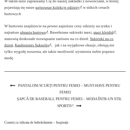
W takim razie zapraszamy Cię do naszej zakładki z nowościami, w której
pojawiają się nasze
najnowsze kolekcje odzieży
w siskich cenach
hurtowych
W hurtowni znajdziecie na pewno najniższe ceny odzieży na rynku i
najtańsze
ubrania hurtowo
. Bawełniane sukienki maxi,
maxi kleidid
,
stanowią doskonałe rozwiązanie zarówno na co dzień.
Sukienki na co
dzień
,
Kasdieninės Suknelės
, jak i na wyjątkowe okazje, oferują nie
tylko wygodę noszenia, ale także możliwość wyrażenia siebie poprzez
modę.
PANTALONI SCURȚI PENTRU FEMEI – MUST-HAVE PENTRU
FEMEI
ȘAPCĂ DE BASEBALL PENTRU FEMEI – MODA ÎNTR-UN STIL
SPORTIV!
Comerț cu ridicata de îmbrăcăminte – Inspirații