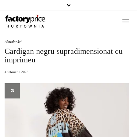
Căutați
un
produs
Toggle
Naviga
Aktualności
Cardigan negru supradimensionat cu
imprimeu
4 februarie 2026