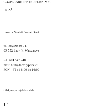
COOPERARE PENTRU FURNIZORI
PRIZĂ
Birou de Servicii Pentru Clienți
ul. Przyszłości 21,
05-552 Łazy (k. Warszawy)
tel.: 601 547 740
mail: hurt@factoryprice.eu
PON – PT od 8:00 do 16:00
Găsiți-ne pe rețelele sociale: