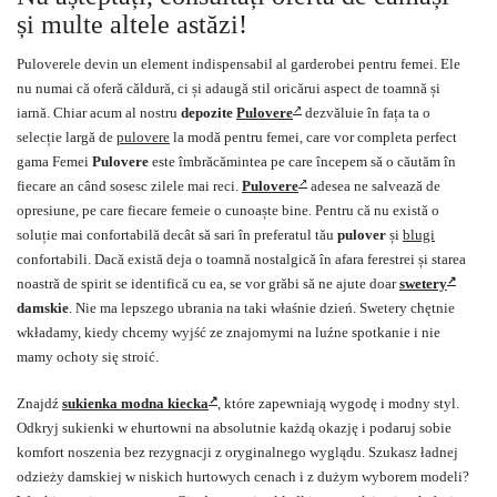
și multe altele astăzi!
Puloverele devin un element indispensabil al garderobei pentru femei. Ele
nu numai că oferă căldură, ci și adaugă stil oricărui aspect de toamnă și
iarnă. Chiar acum al nostru
depozite
Pulovere
dezvăluie în fața ta o
selecție largă de
pulovere
la modă pentru femei, care vor completa perfect
gama Femei
Pulovere
este îmbrăcămintea pe care începem să o căutăm în
fiecare an când sosesc zilele mai reci.
Pulovere
adesea ne salvează de
opresiune, pe care fiecare femeie o cunoaște bine. Pentru că nu există o
soluție mai confortabilă decât să sari în preferatul tău
pulover
și
blugi
confortabili. Dacă există deja o toamnă nostalgică în afara ferestrei și starea
noastră de spirit se identifică cu ea, se vor grăbi să ne ajute doar
swetery
damskie
. Nie ma lepszego ubrania na taki właśnie dzień. Swetery chętnie
wkładamy, kiedy chcemy wyjść ze znajomymi na luźne spotkanie i nie
mamy ochoty się stroić.
Znajdź
sukienka modna kiecka
, które zapewniają wygodę i modny styl.
Odkryj sukienki w ehurtowni na absolutnie każdą okazję i podaruj sobie
komfort noszenia bez rezygnacji z oryginalnego wyglądu. Szukasz ładnej
odzieży damskiej w niskich hurtowych cenach i z dużym wyborem modeli?