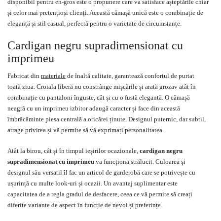
disponibil pentru en-gros este o propunere care va satisface așteptările chiar
și celor mai pretențioși clienți. Această cămașă unică este o combinație de
eleganță și stil casual, perfectă pentru o varietate de circumstanțe.
Cardigan negru supradimensionat cu
imprimeu
Fabricat din
materiale
de înaltă calitate, garantează confortul de purtat
toată ziua. Croiala liberă nu constrânge mișcările și arată grozav atât în
combinație cu pantaloni înguste, cât și cu o fustă elegantă. O cămașă
neagră cu un imprimeu izbitor adaugă caracter și face din această
îmbrăcăminte piesa centrală a oricărei ținute. Designul puternic, dar subtil,
atrage privirea și vă permite să vă exprimați personalitatea.
Atât la birou, cât și în timpul ieșirilor ocazionale,
cardigan negru
supradimensionat cu imprimeu
va funcționa strălucit. Culoarea și
designul său versatil îl fac un articol de garderobă care se potrivește cu
ușurință cu multe look-uri și ocazii. Un avantaj suplimentar este
capacitatea de a regla gradul de desfacere, ceea ce vă permite să creați
diferite variante de aspect în funcție de nevoi și preferințe.