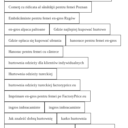
Comerţ cu ridicata al sănătăţii pentru femei Poznan
Embrăcăminte pentru femei en-gros Rzgów
en-gros alpaca paltoane
Gdzie najlepiej kupować hurtowo
Gdzie opłaca się kupować ubrania
hanorace pentru femei en-gros
Hanorac pentru femei cu cântece
hurtownia odzieży dla klientów indywidualnych
Hurtownia odzieży tureckiej
hurtownia odzieży tureckiej factoryprice.eu
Imprimare en-gros pentru femei pe FactoryPrice.eu
ingros imbracaminte
ingros imbracaminte
Jak znaleźć dobrą hurtownię
karko hurtownia