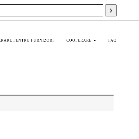
Căutați
un
produs
RARE PENTRU FURNIZORI
COOPERARE
FAQ