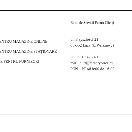
Birou de Servicii Pentru Clienți
ul. Przyszłości 21,
PENTRU MAGAZINE ONLINE
05-552 Łazy (k. Warszawy)
PENTRU MAGAZINE STAȚIONARE
tel.: 601 547 740
E PENTRU FURNIZORI
mail: hurt@factoryprice.eu
PON – PT od 8:00 do 16:00