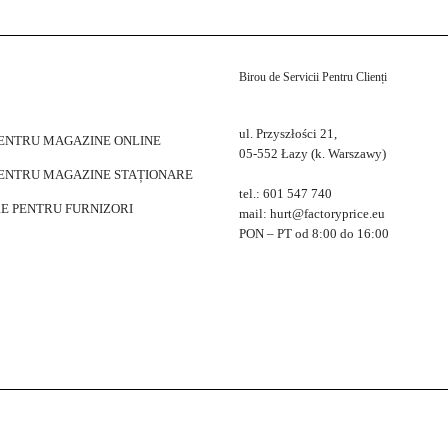
Birou de Servicii Pentru Clienți
ul. Przyszłości 21,
PENTRU MAGAZINE ONLINE
05-552 Łazy (k. Warszawy)
PENTRU MAGAZINE STAȚIONARE
tel.: 601 547 740
E PENTRU FURNIZORI
mail: hurt@factoryprice.eu
PON – PT od 8:00 do 16:00