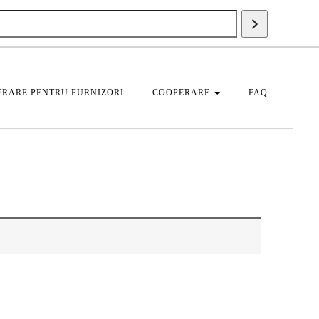
Căutați
un
produs
RARE PENTRU FURNIZORI
COOPERARE
FAQ