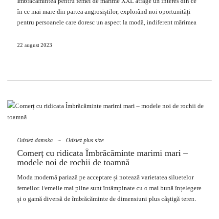
Îmbrăcămintea pentru femei de mărime XXL atrage un interes din ce
naturală a diverselor siluete.
în ce mai
mare
din partea angrosiștilor, explorând noi oportunități
În designul rochiilor xxl, designerii subliniază confortul, calitatea
pentru persoanele care doresc un aspect la modă, indiferent mărimea
materialelor și detaliile la modă. Contemporan
Rochii Îmbrăcăminte
de lor. Otată cu creșterea gradului de conștientizare a nevoilor
mărimi mari en-gros
sunt nu numai articole …
diferitelor siluete, angrosiștii de îmbrăcăminte pariază pe care răspund
22 august 2023
așteptărilor clienților care poartă dimensiuni mai mari. Aceasta este o
tendință fascinantă în industria modei, care permite tuturor să exprime
stilul fără restricții. Află unde te așteaptă o calitate înaltă
îmbrăcăminte xxl en-gros
cu cea mai mare selecție de coșuri și
culori!
Îmbrăcăminte xxl cu ridicata ca
element important al sortimentului
Odzież damska
~
Odzież plus size
magazinului
Comerț cu ridicata Îmbrăcăminte marimi mari –
Îmbrăcămintea în mărimea XXL câștigă o mare importanță în aceste
modele noi de rochii de toamnă
zile din mai multe motive cheie. În primul rând, societatea devine din
Moda
modernă pariază pe acceptare și notează varietatea siluetelor
ce în ce mai conștientă de diversitatea siluetelor și nevoilor fiecărei
femeilor. Femeile mai pline sunt întâmpinate cu o mai bună înțelegere
ființe umane, indiferent de dimensiune. Acest tip de schimbare a
și o gamă diversă de îmbrăcăminte de dimensiuni plus câștigă teren.
gândirii declanșează necesitatea de a oferi haine la modă și
Comerț cu ridicata Haine marimi mari
îndeplinește așteptările
confortabile pentru toată lumea. …