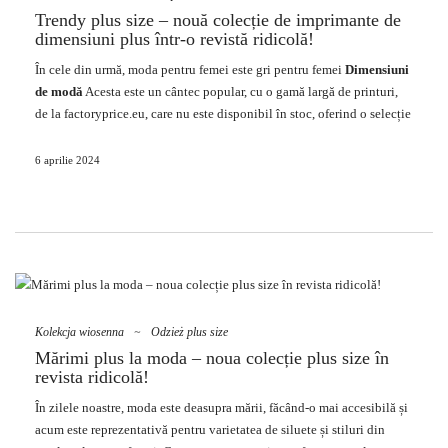
Trendy plus size – nouă colecție de imprimante de
dimensiuni plus într-o revistă ridicolă!
În cele din urmă,
moda
pentru femei este gri pentru femei
Dimensiuni
de modă
Acesta este un cântec popular, cu o gamă largă de printuri,
de la factoryprice.eu, care nu este disponibil în stoc, oferind o selecție
largă de opțiuni pentru a căuta printre varietatea de siluete și
preferințe. Calculatorul poate accesa de fapt, feminin și poate exprima
6 aprilie 2024
stiluri și poate fi creat în dimensiuni. Puteți analiza rapid toate cele
mai recente tendințe și produse din categoria dimensională cea mai la
modă, care poate fi găsită într-un sortiment de stiluri de imprimare!
Care este cea mai la modă măsură
pentru importanța respectată în
industrie?
Kolekcja wiosenna
~
Odzież plus size
Până în curând, sănătatea femeilor de dimensiuni mari a fost impusă la
Mărimi plus la moda – noua colecție plus size în
revista ridicolă!
marginale, iar campaniile de îmbrăcăminte erau destinate exclusiv
persoanelor mai intense.
Dimensiuni la modă pentru îmbrăcăminte
În zilele noastre,
moda
este deasupra mării, făcând-o mai accesibilă și
pentru femei
Acum au căzut din ce în ce mai multe privințe din mai
acum este reprezentativă pentru varietatea de siluete și stiluri din
multe motive importante: