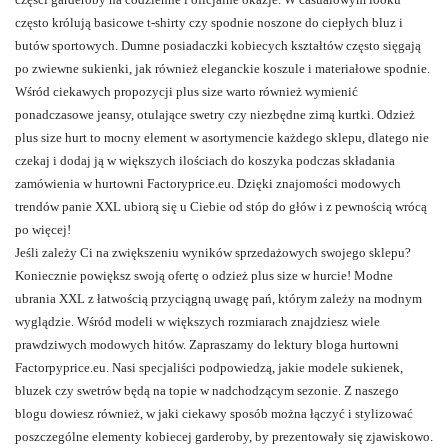
często królują basicowe t-shirty czy spodnie noszone do ciepłych bluz i
butów sportowych. Dumne posiadaczki kobiecych kształtów często sięgają
po zwiewne sukienki, jak również eleganckie koszule i materiałowe spodnie.
Wśród ciekawych propozycji plus size warto również wymienić
ponadczasowe jeansy, otulające
swetry
czy niezbędne zimą kurtki. Odzież
plus size hurt to mocny element w asortymencie każdego sklepu, dlatego nie
czekaj i dodaj ją w większych ilościach do koszyka podczas składania
zamówienia w hurtowni Factoryprice.eu. Dzięki znajomości modowych
trendów panie XXL ubiorą się u Ciebie od stóp do głów i z pewnością wrócą
po więcej!
Jeśli zależy Ci na zwiększeniu wyników sprzedażowych swojego sklepu?
Koniecznie powiększ swoją ofertę o odzież plus size w hurcie! Modne
ubrania XXL z łatwością przyciągną uwagę pań, którym zależy na modnym
wyglądzie. Wśród modeli w większych rozmiarach znajdziesz wiele
prawdziwych modowych hitów. Zapraszamy do lektury bloga hurtowni
Factorpyprice.eu. Nasi specjaliści podpowiedzą, jakie modele sukienek,
bluzek czy swetrów będą na topie w nadchodzącym sezonie. Z naszego
blogu dowiesz również, w jaki ciekawy sposób można łączyć i stylizować
poszczególne elementy kobiecej garderoby, by prezentowały się zjawiskowo.