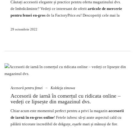
Căutați accesorii elegante și practice pentru oferta magazinului dvs.
cu adevărat de iarnă! În plus, ele arată pur și simplu frumoase, motiv
de îmbrăcăminte? Vedeți ce interesant de oferit
articole de mercerie
pentru care sunt greu de rezistat – nu …
pentru femei en-gros
de la FactoryPrice.eu! Descoperiți cele mai la
modă modele de portofele și genți din acest sezon și începeți să le
vindeți permanent în gama dvs.
29 octombrie 2022
Ce este merceria și ce produse sunt
incluse în ea?
Celebrul mercerie este o colecție de articole din piele, de obicei, care
include produse precum genți de mână pentru femei, curele de
portofel sau
mănuși
. Produsele de mercerie sunt împărțite în cele din
piele naturală și ecologică, iar tipul de material afectează în mod
semnificativ prețul acestora. După cum știți, în principal portofelele și
Accesorii pentru femei
~
Kolekcja zimowa
gențile pentru femei sunt adevăratele vedete printre accesoriile
Accesorii de iarnă în comerțul cu ridicata online –
locuibile, deoarece doamnele le folosesc cel mai des! Colecția de
vedeți ce lipsește din magazinul dvs.
articole de mercerie oferită de magazinul cu ridicata este, prin urmare,
Chiar acum este momentul perfect pentru a privi la magazin
accesorii
o sursă excelentă de accesorii vestimentare la modă, pentru care
de iarnă în en-gros online
! Fetele iubesc să-și arate aspectul cald cu
doamnele sunt destinate. Rețineți că produsele din categoria …
pălării tricotate incredibil de drăguțe, eșarfe mari și
mănuși
de fire.
Verificați ce accesorii de iarnă lipsesc din magazinul dvs. și