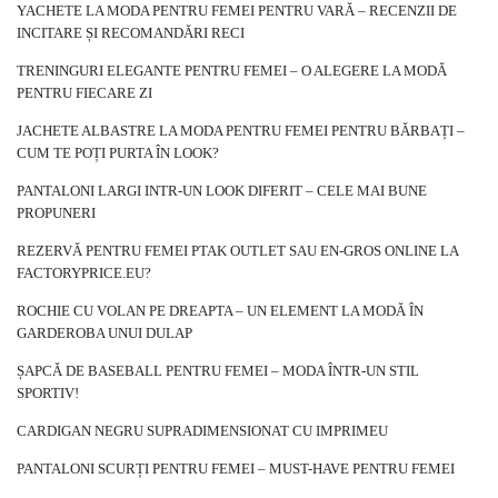
siebie z pewnością znajdą również miłośniczki wielkomiejskiej
YACHETE LA MODA PENTRU FEMEI PENTRU VARĂ – RECENZII DE
INCITARE ȘI RECOMANDĂRI RECI
awangardy. Ponieważ kobiece gusta są bardzo różne, warto
zarezerwować w swojej kolekcji dodatków miejsce toreb i plecaków
TRENINGURI ELEGANTE PENTRU FEMEI – O ALEGERE LA MODĂ
w różnorodnej stylistyce. Nie masz pewności, które produkty warto
PENTRU FIECARE ZI
zamówić?
Torby damskie w hurcie od factoryprice.eu
to gwarancja
JACHETE ALBASTRE LA MODA PENTRU FEMEI PENTRU BĂRBAȚI –
modnego wyglądu oraz wysokiej jakości wykonania.
CUM TE POȚI PURTA ÎN LOOK?
Modne torby damskie w hurcie –
PANTALONI LARGI INTR-UN LOOK DIFERIT – CELE MAI BUNE
propozycje na lato
PROPUNERI
Szukasz toreb, …
REZERVĂ PENTRU FEMEI PTAK OUTLET SAU EN-GROS ONLINE LA
FACTORYPRICE.EU?
ROCHIE CU VOLAN PE DREAPTA – UN ELEMENT LA MODĂ ÎN
GARDEROBA UNUI DULAP
ȘAPCĂ DE BASEBALL PENTRU FEMEI – MODA ÎNTR-UN STIL
SPORTIV!
CARDIGAN NEGRU SUPRADIMENSIONAT CU IMPRIMEU
PANTALONI SCURȚI PENTRU FEMEI – MUST-HAVE PENTRU FEMEI