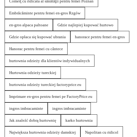
Comerţ cu ridicata al sănătăţii pentru femei Poznan
Embrăcăminte pentru femei en-gros Rzgów
en-gros alpaca paltoane
Gdzie najlepiej kupować hurtowo
Gdzie opłaca się kupować ubrania
hanorace pentru femei en-gros
Hanorac pentru femei cu cântece
hurtownia odzieży dla klientów indywidualnych
Hurtownia odzieży tureckiej
hurtownia odzieży tureckiej factoryprice.eu
Imprimare en-gros pentru femei pe FactoryPrice.eu
ingros imbracaminte
ingros imbracaminte
Jak znaleźć dobrą hurtownię
karko hurtownia
Największa hurtownia odzieży damskiej
Napolitan cu ridicol