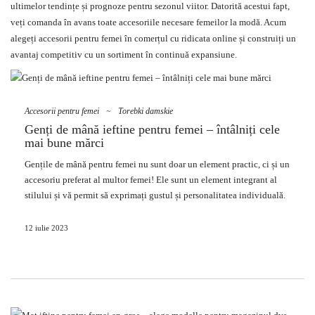
ultimelor tendințe și prognoze pentru sezonul viitor. Datorită acestui fapt,
veți comanda în avans toate accesoriile necesare femeilor la modă. Acum
alegeți accesorii pentru femei în comerțul cu ridicata online și construiți un
avantaj competitiv cu un sortiment în continuă expansiune.
Accesorii pentru femei
~
Torebki damskie
Genți de mână ieftine pentru femei – întâlniți cele
mai bune mărci
Gențile de mână pentru femei nu sunt doar un element practic, ci și un
accesoriu preferat al multor femei! Ele sunt un element integrant al
stilului și vă permit să exprimați gustul și personalitatea individuală.
Află de unde să cumperi
genți de mână ieftine pentru femei
calitate
bună de la cele mai la modă și dovedite mărci.
12 iulie 2023
De ce ne interesează gențile de mână
ieftine pentru femei? Vă explicăm!
Există mai multe motive pentru care oamenii caută genți de mână
ieftine pentru femei: