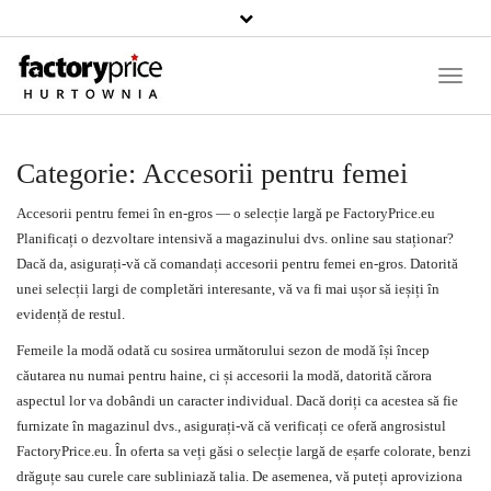
Căutați
un
produs
Toggle
Naviga
Categorie:
Accesorii pentru femei
Accesorii
pentru femei în en-gros — o selecție largă pe FactoryPrice.eu
Planificați o dezvoltare intensivă a magazinului dvs. online sau staționar?
Dacă da, asigurați-vă că comandați accesorii pentru femei en-gros. Datorită
unei selecții largi de completări interesante, vă va fi mai ușor să ieșiți în
evidență de restul.
Femeile la modă odată cu sosirea următorului sezon de modă își încep
căutarea nu numai pentru haine, ci și accesorii la modă, datorită cărora
aspectul lor va dobândi un caracter individual. Dacă doriți ca acestea să fie
furnizate în magazinul dvs., asigurați-vă că verificați ce oferă angrosistul
FactoryPrice.eu. În oferta sa veți găsi o selecție largă de eșarfe colorate, benzi
drăguțe sau curele care subliniază talia. De asemenea, vă puteți aproviziona