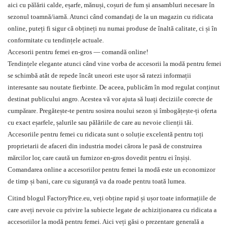
aici cu pălării calde, eșarfe,
mănuși
, coșuri de fum și ansambluri necesare în
sezonul toamnă/iarnă. Atunci când comandați de la un magazin cu ridicata
online, puteți fi sigur că obțineți nu numai produse de înaltă calitate, ci și în
conformitate cu tendințele actuale.
Accesorii pentru femei en-gros — comandă online!
Tendințele elegante atunci când vine vorba de accesorii la modă pentru femei
se schimbă atât de repede încât uneori este ușor să ratezi informații
interesante sau noutate fierbinte. De aceea, publicăm în mod regulat conținut
destinat publicului angro. Acestea vă vor ajuta să luați deciziile corecte de
cumpărare. Pregătește-te pentru sosirea noului sezon și îmbogățește-ți oferta
cu exact eșarfele, șalurile sau pălăriile de care au nevoie clienții tăi.
Accesoriile pentru femei cu ridicata sunt o soluție excelentă pentru toți
proprietarii de afaceri din industria modei cărora le pasă de construirea
mărcilor lor, care caută un furnizor en-gros dovedit pentru ei înșiși.
Comandarea online a accesoriilor pentru femei la modă este un economizor
de timp și bani, care cu siguranță va da roade pentru toată lumea.
Citind blogul FactoryPrice.eu, veți obține rapid și ușor toate informațiile de
care aveți nevoie cu privire la subiecte legate de achiziționarea cu ridicata a
accesoriilor la modă pentru femei. Aici veți găsi o prezentare generală a