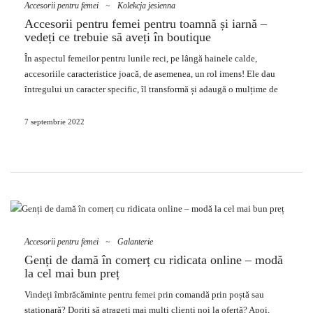
elegante domină printre ele, dar și elemente mult mai funcționale și
Accesorii pentru femei
~
Kolekcja jesienna
mai prestigioase printre articolele din piele pentru femei. Acestea
Accesorii pentru femei pentru toamnă și iarnă –
includ portofele elegante și practice, fără de care este dificil de făcut
vedeți ce trebuie să aveți în boutique
zilnic. În ciuda digitalizării în curs de dezvoltare și a plăților
În aspectul femeilor pentru lunile reci, pe lângă hainele calde,
telefonice, multe femei folosesc în continuare portofelul fizic clasic,
accesoriile caracteristice joacă, de asemenea, un rol imens! Ele dau
care deține bani și documente, precum și fotografii ale celor dragi și
întregului un caracter specific, îl transformă și adaugă o mulțime de
carduri …
farmec confortabil. Vedeți de unde să cumpărați pentru magazin
accesorii pentru femei
en-gros
și la ce merită să acordăm o atenție
7 septembrie 2022
deosebită.
Faceți sortimentul mai atractiv cu
accesorii de îmbrăcăminte la modă!
Genți de mână, eșarfe, pălării și curele sunt doar câteva dintre
accesoriile de modă cu care doamnele sunt fericite să completeze
aspectul lor de zi cu zi. Grupul de accesorii include multe lucruri
Accesorii pentru femei
~
Galanterie
mici
, dar și
galanterie
și diverse gadgeturi, care transformă perfect
Genți de damă în comerț cu ridicata online – modă
stilizări aparent obișnuite. Cu capacul drept pe cap sau cu o geantă de
la cel mai bun preț
mână pe umăr, orice tinuă câștigă imediat atractivitate, devine mai
Vindeți îmbrăcăminte pentru femei prin comandă prin poștă sau
interesantă și câștigă profunzime. Suplimentele se schimbă pe piață în
staționară? Doriți să atrageți mai mulți clienți noi la
ofertă
? Apoi,