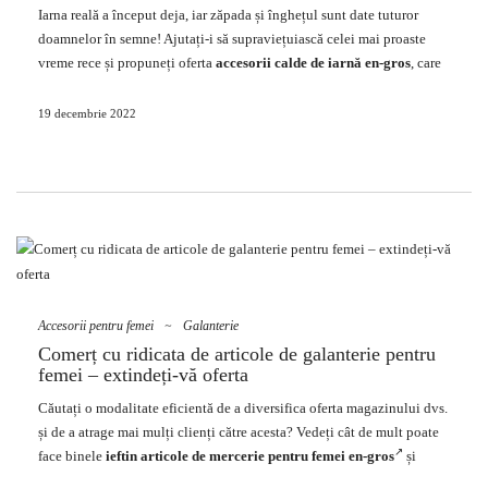
Produse Produse Produse Produse Produse Produse Produse Produse
Iarna reală a început deja, iar zăpada și înghețul sunt date tuturor
Produse Produse Produse Produse Produse Produse Produse Produse
doamnelor în semne! Ajutați-i să supraviețuiască celei mai proaste
Produse Produse Produse Produse Produse Produse Produse Produse
vreme rece și propuneți oferta
accesorii calde de iarnă en-gros
, care
Produse …
nu numai că va oferi o mulțime de căldură, dar va avea grijă și de un
aspect elegant.
19 decembrie 2022
Obțineți cele mai elegante accesorii
pentru îmbrăcămintea de iarnă!
Printre doamne vom găsi cu siguranță adversari înflăcărați, precum și
mari iubitori de accesorii de iarnă, cum ar fi pălării și eșarfe. Unele
femei pentru nimic din lume nu vor pune pe cap o pălărie, dacă numai
pentru ornamente, la rândul lor, pentru alte doamne astfel de accesorii
sunt bijuterii reale de iarnă!
Accesorii pentru femei
~
Galanterie
Comerț cu ridicata de articole de galanterie pentru
În orice caz, în magazinul dvs. de îmbrăcăminte aveți nevoie cu
femei – extindeți-vă oferta
siguranță de acele accesorii celebre de iarnă, care sunt pălării și șaluri.
Cu siguranță va exista o gamă largă de destinatari pentru ei, așa că
Căutați o modalitate eficientă de a diversifica oferta magazinului dvs.
încercați să pregătiți o colecție diversă și la modă pentru …
și de a atrage mai mulți clienți către acesta? Vedeți cât de mult poate
face binele
ieftin
articole de mercerie pentru femei en-gros
și
extindeți sortimentul cu
genți și portofele
la modă!