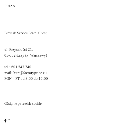
PRIZĂ
Birou de Servicii Pentru Clienți
ul. Przyszłości 21,
05-552 Łazy (k. Warszawy)
tel.: 601 547 740
mail: hurt@factoryprice.eu
PON – PT od 8:00 do 16:00
Găsiți-ne pe rețelele sociale: