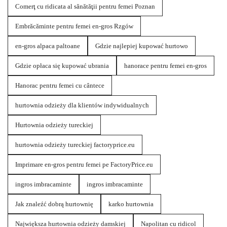
Comerţ cu ridicata al sănătăţii pentru femei Poznan
Embrăcăminte pentru femei en-gros Rzgów
en-gros alpaca paltoane
Gdzie najlepiej kupować hurtowo
Gdzie opłaca się kupować ubrania
hanorace pentru femei en-gros
Hanorac pentru femei cu cântece
hurtownia odzieży dla klientów indywidualnych
Hurtownia odzieży tureckiej
hurtownia odzieży tureckiej factoryprice.eu
Imprimare en-gros pentru femei pe FactoryPrice.eu
ingros imbracaminte
ingros imbracaminte
Jak znaleźć dobrą hurtownię
karko hurtownia
Największa hurtownia odzieży damskiej
Napolitan cu ridicol