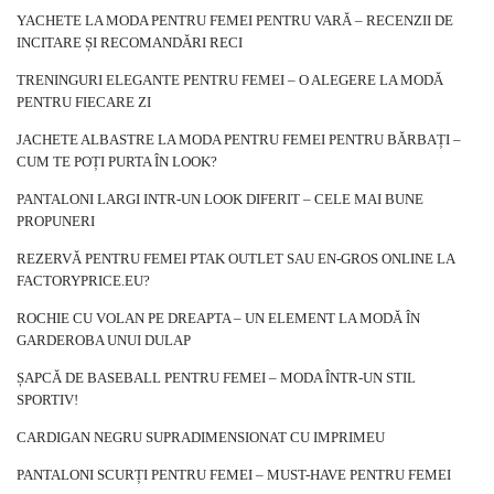
O date ce fusta ajuns cel puțin la genunchi, no fost menită se punct
YACHETE LA MODA PENTRU FEMEI PENTRU VARĂ – RECENZII DE
figurura și parte destul de bland. Este important să avem un lucru
INCITARE ȘI RECOMANDĂRI RECI
important al făcut cu stilul fustelor, totuși, în cazul revoluțiilor
TRENINGURI ELEGANTE PENTRU FEMEI – O ALEGERE LA MODĂ
sexuale din orice 1960, scopul importantei lucru a făcut este cea mai
PENTRU FIECARE ZI
importantă parte a celulei differite. Schimb social și morale au
început, astfel, se …
JACHETE ALBASTRE LA MODA PENTRU FEMEI PENTRU BĂRBAȚI –
CUM TE POȚI PURTA ÎN LOOK?
PANTALONI LARGI INTR-UN LOOK DIFERIT – CELE MAI BUNE
PROPUNERI
REZERVĂ PENTRU FEMEI PTAK OUTLET SAU EN-GROS ONLINE LA
FACTORYPRICE.EU?
ROCHIE CU VOLAN PE DREAPTA – UN ELEMENT LA MODĂ ÎN
GARDEROBA UNUI DULAP
ȘAPCĂ DE BASEBALL PENTRU FEMEI – MODA ÎNTR-UN STIL
SPORTIV!
CARDIGAN NEGRU SUPRADIMENSIONAT CU IMPRIMEU
PANTALONI SCURȚI PENTRU FEMEI – MUST-HAVE PENTRU FEMEI