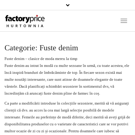
Căutați
un
produs
Toggle
Naviga
Categorie:
Fuste denim
Fuste denim
– clasice de
moda
mereu la timp
Fuste
denim au intrat în modă cu multe sezoane în urmă, cu toate acestea, ele
încă inspiră branduri de îmbrăcăminte de top. În fiecare sezon există mai
multe noutăți interesante, care sunt atinse de doamnele elegante de toate
vârstele. Dacă planificați schimbări sezoniere în sortimentul dvs, vă
încredințăm că aruncați fuste denim pline de farmec în coș.
Ca parte a modificării introduse în colecțiile sezoniere, merită să vă asigurați
clienții că dvs. au acces la cea mai largă selecție posibilă de modele
interesate. Femeile au preferințe de modă diferite, deci merită să aveți grijă de
disponibilitatea produselor cu o varietate de caracteristici care se vor potrivi
multor ocazie de zi cu zi și ocazionale. Pentru doamnele care iubesc să