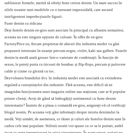
sublinieze formele, merită să oferiți fuste creion denim. Un
mare
succes în
zilele noastre sunt modelele cu o tunsoare trapezoidală, care ascund
inteligentent imperfecțiunile figurii.
Fuste denim cu ridicata
Deși fustele denim en-gros sunt asociate în principal cu albastru nemuritor,
aceasta nu este singura opțiune de culoare. În offer de en-gros
FactoryPrice.eu, fiecare proprietar de afaceri din industria modei va găsi
propuneri interesate în nuanțe precum negru, violet, kaki sau galben. Fustele
denim la modă arată grozav într-o varietate de combinații. În funcție de
sezon, le puteți purta cu
tricouri
de bumbac și flip-flops, precum și
pulovere
calde și cizme cu gleznă cu toc.
Dezvoltarea brandului dvs. în industria modei este asociată cu extinderea
regulată a cunoștințelor din industrie. Fără aceasta, este dificil să ne
imaginăm funcționarea unui magazin online sau staționar, care ar fi popular
printre clienți. Aveți de gând să îmbogățiți sortimentul cu fuste denim
interestante? Înainte de a plasa o comandă en-gros, asigurați-vă că verificați
blogul nostru. Pe aceasta veți găsi informații despre istoria denimului la
modă. Veți urmări, de asemenea, ce tăiate și culori ale fustelor denim sunt în
cadou cele mai populare. Stilistii nostri vor spune cu ce sa le purtati, astfel
incat sa arate impresionant in orice circumstanta. În acest sezon, pariați pe