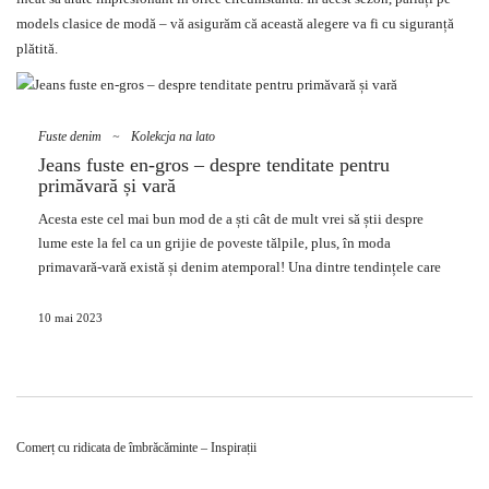
models clasice de modă – vă asigurăm că această alegere va fi cu siguranță
plătită.
Fuste denim
~
Kolekcja na lato
Jeans fuste en-gros – despre tenditate pentru
primăvară și vară
Acesta este cel mai bun mod de a ști cât de mult vrei să știi despre
lume este la fel ca un grijie de poveste tălpile, plus, în
moda
primavară-vară există și denim atemporal! Una dintre tendințele care
se lumbină frumoasă cu vremea frumoasă este acest sezon
denim fuste
en-gros
. Acesta este cel mai important aspect al îngrijirii dvs., acesta
10 mai 2023
este cel mai important lucru de făcut și aspectul sexy din anii ’90!
Descopy este moda
fuste denim
din ofertele angrosiști și moda celle
mai bune.
Marea întoarcere a fustelor denim – un
Comerț cu ridicata de îmbrăcăminte – Inspirații
hit pentru zilele călduroase!