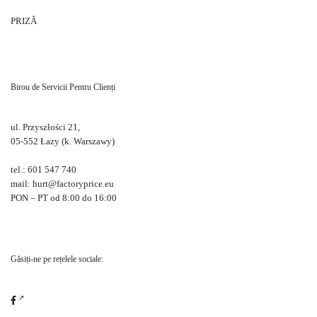
PRIZĂ
Birou de Servicii Pentru Clienți
ul. Przyszłości 21,
05-552 Łazy (k. Warszawy)
tel.: 601 547 740
mail: hurt@factoryprice.eu
PON – PT od 8:00 do 16:00
Găsiți-ne pe rețelele sociale: