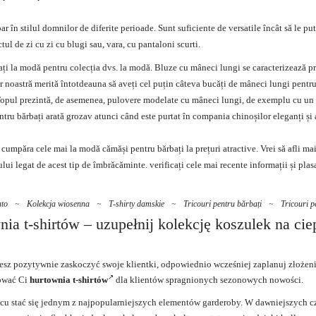
ar în stilul domnilor de diferite perioade. Sunt suficiente de versatile încât să le p
ul de zi cu zi cu blugi sau, vara, cu pantaloni scurti.
ți la modă pentru colecția dvs. la modă. Bluze cu mâneci lungi se caracterizează pr
er noastră merită întotdeauna să aveți cel puțin câteva bucăți de mâneci lungi pentru
. Topul prezintă, de asemenea, pulovere modelate cu mâneci lungi, de exemplu cu u
tru bărbați
arată grozav atunci când este purtat în compania chinoșilor eleganți și 
 a cumpăra cele mai la modă cămăși pentru bărbați la prețuri atractive. Vrei să afli ma
ui legat de acest tip de îmbrăcăminte. verificați cele mai recente informații și plas
ato
~
Kolekcja wiosenna
~
T-shirty damskie
~
Tricouri pentru bărbați
~
Tricouri p
ia t-shirtów – uzupełnij kolekcję koszulek na cie
cesz pozytywnie zaskoczyć swoje klientki, odpowiednio wcześniej zaplanuj złożen
rować Ci
hurtownia t-shirtów
dla klientów spragnionych sezonowych nowości.
u stać się jednym z najpopularniejszych elementów garderoby. W dawniejszych c