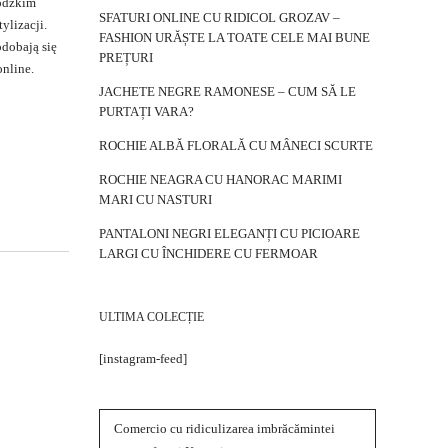
oodzkim
SFATURI ONLINE CU RIDICOL GROZAV –
ylizacji.
FASHION URĂȘTE LA TOATE CELE MAI BUNE
dobają się
PREȚURI
nline.
JACHETE NEGRE RAMONESE – CUM SĂ LE
PURTAȚI VARA?
ROCHIE ALBĂ FLORALĂ CU MÂNECI SCURTE
ROCHIE NEAGRA CU HANORAC MARIMI
MARI CU NASTURI
PANTALONI NEGRI ELEGANȚI CU PICIOARE
LARGI CU ÎNCHIDERE CU FERMOAR
ULTIMA COLECȚIE
[instagram-feed]
Comercio cu ridiculizarea imbrăcămintei