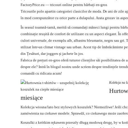
FactoryPrice.eu — tricouri online pentru bărbați en-gros
Tricourile polo apartin categoriei clasicilor de moda. De ani de zile ap
în mod corespunzător cu orice parte a dulapului. Arata grozav in aspect
În seasul toamnă-iarnă, merită să comandați mâneci lungi pentru bărba
combinație reușită de confort de utilizare cu un aspect elegant. În off
culori universale, de exemplu alb, albastru bleumarin, negru sau gri
stilizat într-un climat vintage sau urban. Acest tip de
îmbrăcăminte pen
din Țesături, dar joggers și
jachete
în jos.
Fabrica de prețuri en-gros oferă tuturor clienților săi posibilitatea de
despre ele? Intră în blogul nostru unde scriem despre tendințele trendul
comandă cu ridicata acum!
Kolekcja na l
Hurtown
miesiące
Kolekcja wiosna/lato bez stylowych koszulek? Niemożliwe! Jeśli ch
zamówienia na ciekawe modele. Sprawdź, co ciekawego może zaofe
Koszulki z krótkim rękawem przeszły długą modową drogę, by w końc