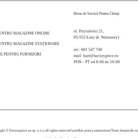
Birou de Servicii Pentru Clienți
ul. Przyszłości 21,
PENTRU MAGAZINE ONLINE
05-552 Łazy (k. Warszawy)
PENTRU MAGAZINE STAȚIONARE
tel.: 601 547 740
E PENTRU FURNIZORI
mail: hurt@factoryprice.eu
PON – PT od 8:00 do 16:00
ght © Factoryprice.eu sp. z o.o all rights reserved/wszelkie prawa zastrzeżone/Toate drepturile re