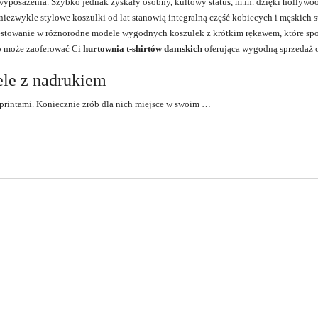
wyposażenia. Szybko jednak zyskały osobny, kultowy status, m.in. dzięki hollyw
ezwykle stylowe koszulki od lat stanowią integralną część kobiecych i męskich st
stowanie w różnorodne modele wygodnych koszulek z krótkim rękawem, które spo
co może zaoferować Ci
hurtownia t-shirtów damskich
oferująca wygodną sprzedaż o
ele z nadrukiem
rintami. Koniecznie zrób dla nich miejsce w swoim …