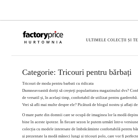
ULTIMELE COLECȚII ȘI T
Categorie:
Tricouri pentru bărbați
Tricouri de
moda
pentru barbati cu ridicata
Dumneavoastră doriți să creșteți popularitatea magazinului dvs? Conf
de versatil și, în același timp, confortabil de utilizat pentru gardero
Vrei să afli mai multe despre ele? Picătură de blogul nostru și aflați d
O
mare
parte din domnii care se ocupă de imaginea lor la modă depinde
bine în aceste ipoteze. În fiecare sezon le putem urmări într-o versiune
colecția cu modele interesate de îmbrăcăminte confortabilă pentru bă
și prezentate la modă mâneci lungi și tricouri polo, care vor fi perfecte