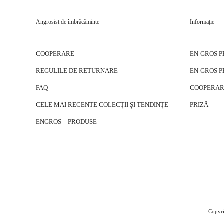
Angrosist de îmbrăcăminte
Informație
COOPERARE
EN-GROS 
REGULILE DE RETURNARE
EN-GROS 
FAQ
COOPERAR
CELE MAI RECENTE COLECȚII ȘI TENDINȚE
PRIZĂ
ENGROS – PRODUSE
Copyri