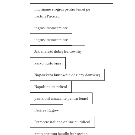
Imprimare en-gros pentru femei pe
FactoryPrice.eu
ingros imbracaminte
ingros imbracaminte
Jak znaleźć dobrą hurtownię
karko hurtownia
Największa hurtownia odzieży damskiej
Napolitan cu ridicol
pantaloni amuzante pentru femei
Pasărea Rzgów
Petrecere italiană online cu ridicol
prato centrum handlu hurtowego