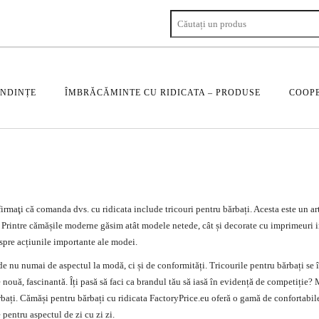
ENDINȚE
ÎMBRĂCĂMINTE CU RIDICATA – PRODUSE
COOPE
irmaţi că comanda dvs. cu ridicata include
tricouri pentru bărbați
. Acesta este un a
bă. Printre cămășile moderne găsim atât modele netede, cât și decorate cu imprimeuri i
espre acțiunile importante ale modei.
 nu numai de aspectul la modă, ci și de conformități. Tricourile pentru bărbați se 
 nouă, fascinantă. Îți pasă să faci ca brandul tău să iasă în evidență de competiție?
rbați.
Cămăși
pentru bărbați cu ridicata FactoryPrice.eu oferă o gamă de confortabile
 pentru aspectul de zi cu zi zi.