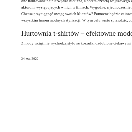
one traktowane najpierw jako bielizna, a potem częścią wojskowego 
aktorom, występujących w nich w filmach. Wygodne, a jednocześnie ni
Chcesz przyciągnąć uwagę swoich klientów? Pomocne będzie zainwe
wszystkim fanom modnych stylizacji. W tym celu warto sprawdzić, 
Hurtownia t-shirtów – efektowne mod
Z mody wciąż nie wychodzą stylowe koszulki ozdobione ciekawymi p
24 mai 2022