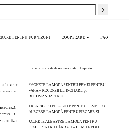
Căutați
un
produs
RARE PENTRU FURNIZORI
COOPERARE
FAQ
Comerț cu ridicata de îmbrăcăminte – Inspirații
rticol extrem
YACHETE LA MODA PENTRU FEMEI PENTRU
VARĂ – RECENZII DE INCITARE ȘI
nteresante.
RECOMANDĂRI RECI
TRENINGURI ELEGANTE PENTRU FEMEI – O
încadrează
ALEGERE LA MODĂ PENTRU FIECARE ZI
 Mărește-Ți
 de utilizat
JACHETE ALBASTRE LA MODA PENTRU
FEMEI PENTRU BĂRBAȚI – CUM TE POȚI