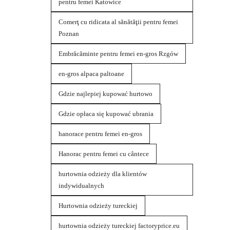
pentru femei Katowice
Comerţ cu ridicata al sănătăţii pentru femei
Poznan
Embrăcăminte pentru femei en-gros Rzgów
en-gros alpaca paltoane
Gdzie najlepiej kupować hurtowo
Gdzie opłaca się kupować ubrania
hanorace pentru femei en-gros
Hanorac pentru femei cu cântece
hurtownia odzieży dla klientów
indywidualnych
Hurtownia odzieży tureckiej
hurtownia odzieży tureckiej factoryprice.eu