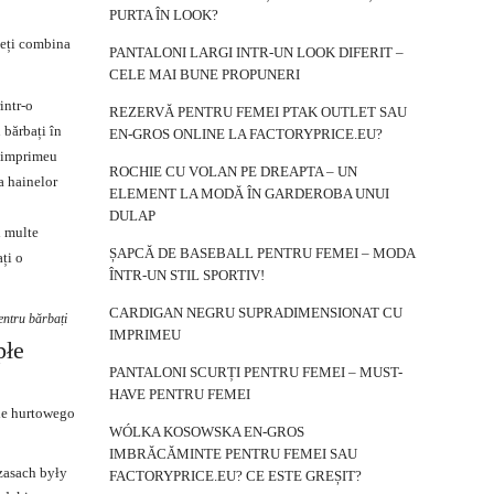
PURTA ÎN LOOK?
uteți combina
PANTALONI LARGI INTR-UN LOOK DIFERIT –
CELE MAI BUNE PROPUNERI
intr-o
REZERVĂ PENTRU FEMEI PTAK OUTLET SAU
 bărbați în
EN-GROS ONLINE LA FACTORYPRICE.EU?
n imprimeu
ROCHIE CU VOLAN PE DREAPTA – UN
a hainelor
ELEMENT LA MODĂ ÎN GARDEROBA UNUI
DULAP
i multe
ȘAPCĂ DE BASEBALL PENTRU FEMEI – MODA
ați o
ÎNTR-UN STIL SPORTIV!
CARDIGAN NEGRU SUPRADIMENSIONAT CU
entru bărbați
IMPRIMEU
płe
PANTALONI SCURȚI PENTRU FEMEI – MUST-
HAVE PENTRU FEMEI
ie hurtowego
WÓLKA KOSOWSKA EN-GROS
IMBRĂCĂMINTE PENTRU FEMEI SAU
zasach były
FACTORYPRICE.EU? CE ESTE GREȘIT?