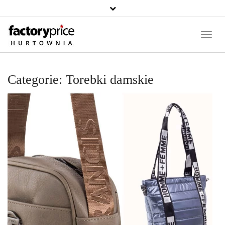
Căutați
un
produs
Toggle
Naviga
Categorie:
Torebki damskie