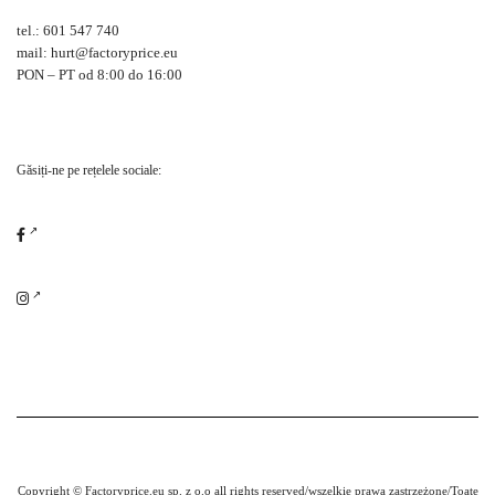
tel.: 601 547 740
mail: hurt@factoryprice.eu
PON – PT od 8:00 do 16:00
Găsiți-ne pe rețelele sociale:
Copyright © Factoryprice.eu sp. z o.o all rights reserved/wszelkie prawa zastrzeżone/Toate