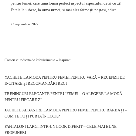
permis hands-free să transporte obiecte
mici
, precum și bani, chei, …
pentru femei, care transformă perfect aspectul aspectului de zi cu zi!
Fetele le iubesc, la urma urmei, și mai ales faimoșii poștași, adică
genți de mână
mici
, cu o curea lungă care urmează să fie pusă peste
umăr. Găsiți cele mai elegante
poștași pentru femei în en-gros online
27 septembrie 2022
și să vedem de ce merită să le oferim.
Istoria celebrului
saci de mesager
și
fenomenul lor mondial
Comerț cu ridicata de îmbrăcăminte – Inspirații
Nu se știe de astăzi că printre gențile de mână pentru femei, unele
dintre cele mai atrăgătoare modele de doamne sunt tocmai poștașii.
De unde au venit și de ce sunt numiți așa? Acestea sunt derivate dintr-
YACHETE LA MODA PENTRU FEMEI PENTRU VARĂ – RECENZII DE
o fostă geantă de scrisoare model, care a fost folosită în mod obișnuit
INCITARE ȘI RECOMANDĂRI RECI
de poșta americană trasă de cai în secolul al XIX-lea. Deci, din
TRENINGURI ELEGANTE PENTRU FEMEI – O ALEGERE LA MODĂ
moment ce poștașii obișnuiau să distribuie corespondența în ea,
PENTRU FIECARE ZI
astăzi, după evoluția acestor pungi, numele „poștaș” le-a aderat.
Aceste genți de …
JACHETE ALBASTRE LA MODA PENTRU FEMEI PENTRU BĂRBAȚI –
CUM TE POȚI PURTA ÎN LOOK?
PANTALONI LARGI INTR-UN LOOK DIFERIT – CELE MAI BUNE
PROPUNERI