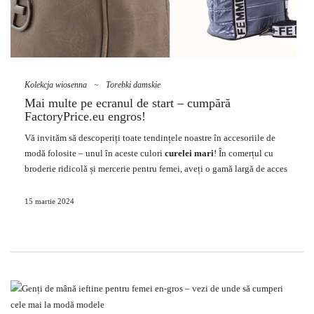
Kolekcja wiosenna
~
Torebki damskie
Mai multe pe ecranul de start – cumpără
FactoryPrice.eu engros!
Vă invităm să descoperiți toate tendințele noastre în accesoriile de
modă folosite – unul în aceste culori
curelei mari
! În comerțul cu
broderie ridicolă și mercerie pentru femei, aveți o gamă largă de acces
la
accesorii
populare, astfel încât vă permite să subliniați stilul dvs.
individual. Vizualizați colecția noastră de articole și găsiți articolele
15 martie 2024
noastre cu gama largă perfectă pentru scrierea revistei dvs. Asortați.!
Localizator microfon cu zonă largă –
confort și stil sportiv
Resurse umane de un secol
Obțineți această soluție perfectă pentru
femeile care apreciază funcționalitatea, ceasul și
moda
. Versatilitate