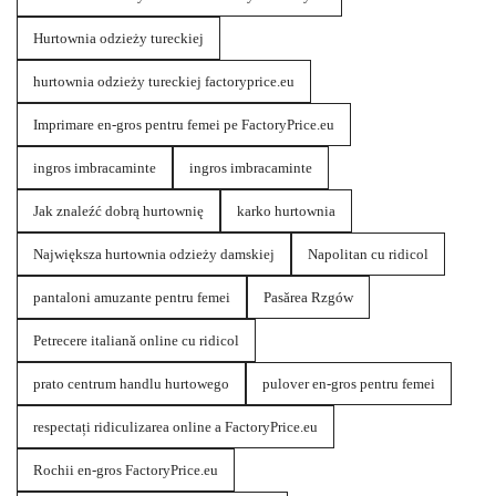
Hurtownia odzieży tureckiej
hurtownia odzieży tureckiej factoryprice.eu
Imprimare en-gros pentru femei pe FactoryPrice.eu
ingros imbracaminte
ingros imbracaminte
Jak znaleźć dobrą hurtownię
karko hurtownia
Największa hurtownia odzieży damskiej
Napolitan cu ridicol
pantaloni amuzante pentru femei
Pasărea Rzgów
Petrecere italiană online cu ridicol
prato centrum handlu hurtowego
pulover en-gros pentru femei
respectați ridiculizarea online a FactoryPrice.eu
Rochii en-gros FactoryPrice.eu