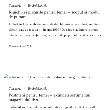
gențile de mână au evoluat și își schimbat forma, astfel astăzi
Galanterie
~
Torebki damskie
distingem cu realitate dintre multe tipuri lor! Acestea au fost încă din
Rinichii și plicurile pentru femei – scopul și modul
zorii timpului, deoarece „strămoșii” genților de mână moderne erau
de purtare
anterior
pungi
de pînză sau pungi din piele de diferite dimensiuni. În
Amintiți-vă de celebrele pungi de rinichi purtate pe șolduri, numite și
zilele noastre, datorită tehnologiei moderne și imaginației
plicuri, care au fost un hit în anii 1990? De când s-au întors la
moda
designerilor, gențile de modă pentru femei …
urbană în urmă cu câțiva ani, ei nu vin de pe primul loc al accesoriilor
vestimentare preferate pentru femei! care
Rinichii și pliculețele
pentru femei en-gros online
în valoare de a aduce la oferta ta?
30 septembrie 2022
Cum a făcut rinichiul de geantă de
mână categoria de articole de
mercerie pentru femei?
Poate că unii dintre voi vă amintiți vechile origini ale plicurilor
originale în formă de rinichi, fixate cu o curea în jurul șoldurilor.
Apoi, în anii 1990, erau cel mai probabil să fie purtați de bărbați
Galanterie
~
Torebki damskie
cărora le plac soluțiile practice. Genți de mână, care vă permit să vă
Postmeni pentru femei – extindeți sortimentul
magazinului dvs.
eliberați mâinile atunci când sunt purtate, s-au dovedit în principal în
rândul turiștilor și sportivilor, dar și a tot felul de profesioniști. Au
Extindeți sortimentul magazinului dvs. cu genți de mână la modă