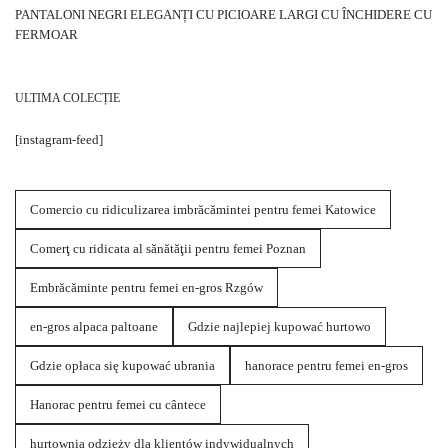
PANTALONI NEGRI ELEGANȚI CU PICIOARE LARGI CU ÎNCHIDERE CU
FERMOAR
ULTIMA COLECȚIE
[instagram-feed]
Comercio cu ridiculizarea imbrăcămintei pentru femei Katowice
Comerţ cu ridicata al sănătăţii pentru femei Poznan
Embrăcăminte pentru femei en-gros Rzgów
en-gros alpaca paltoane
Gdzie najlepiej kupować hurtowo
Gdzie opłaca się kupować ubrania
hanorace pentru femei en-gros
Hanorac pentru femei cu cântece
hurtownia odzieży dla klientów indywidualnych