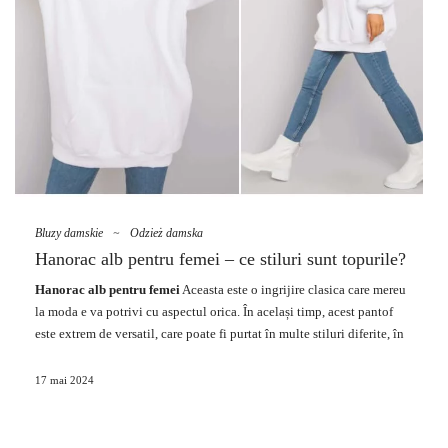
Bluzy damskie
~
Odzież damska
Hanorac alb pentru femei – ce stiluri sunt topurile?
Hanorac alb pentru femei
Aceasta este o ingrijire clasica care mereu
la
moda
e va potrivi cu aspectul orica. În același timp, acest pantof
este extrem de versatil, care poate fi purtat în multe stiluri diferite, în
funcție de ocazie și de gustul personal. De la angrosiștii de
îmbrăcăminte putem găsi multe variante la moda de
hanorace
albe
17 mai 2024
pentru femei care se potrivesc perfect tendințelor actuale. Ce cauți în
dovezi? Ce stiluri, modele și
accesorii
pot fi găsite în această
ofertă
?
Să vorbim despre tot ce este în text. Intreaba-te de caldura inspirata de