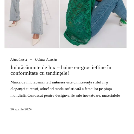
Aktualności
~
Odzież damska
Îmbrăcăminte de lux – haine en-gros ieftine în
conformitate cu tendințele!
Marca de îmbrăcăminte
Fantasier
este chintesența stilului și
eleganței turcești, aducând
moda
sofisticată a femeilor pe piața
mondială. Cunoscut pentru design-urile sale inovatoare, materialele
de înaltă calitate și atenția la detalii, acest brand a câștigat
recunoașterea clienților din întreaga lume. În acest text, vom arunca o
26 aprilie 2024
privire mai atentă asupra îmbrăcămintei turcești la modă pentru femei
de la marca Fancy, dezvăluind secretul succesului său extraordinar și
prezentând cele mai recente tendințe și colecții care încântă cu stilul