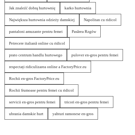
Jak znaleźć dobrą hurtownię
karko hurtownia
Największa hurtownia odzieży damskiej
Napolitan cu ridicol
pantaloni amuzante pentru femei
Pasărea Rzgów
Petrecere italiană online cu ridicol
prato centrum handlu hurtowego
pulover en-gros pentru femei
respectați ridiculizarea online a FactoryPrice.eu
Rochii en-gros FactoryPrice.eu
Rochii frumoase pentru femei cu ridicol
servicii en-gros pentru femei
tricori en-gros pentru femei
ubrania damskie hurt
yahturi ramonese en-gros