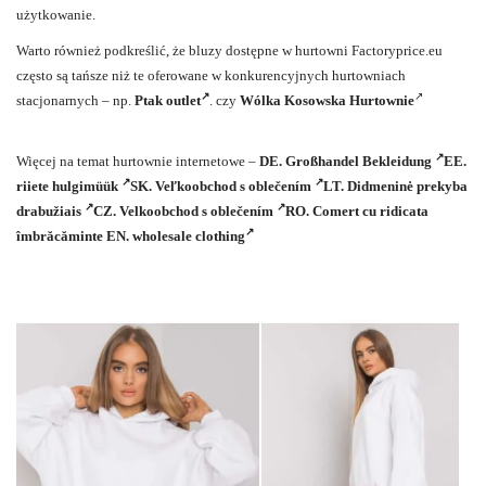
użytkowanie.
Warto również podkreślić, że bluzy dostępne w hurtowni Factoryprice.eu
często są tańsze niż te oferowane w konkurencyjnych hurtowniach
stacjonarnych – np.
Ptak outlet
. czy
Wólka Kosowska Hurtownie
Więcej na temat hurtownie internetowe –
DE.
Großhandel Bekleidung
EE.
riiete hulgimüük
SK.
Veľkoobchod s oblečením
LT.
Didmeninė prekyba
drabužiais
CZ.
Velkoobchod s oblečením
RO.
Comert cu ridicata
îmbrăcăminte
EN.
wholesale clothing