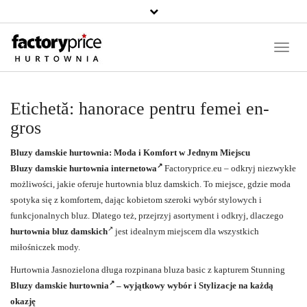
Căutați
un
produs
Toggle
Naviga
Etichetă:
hanorace pentru femei en-
gros
Bluzy damskie
hurtownia:
Moda
i Komfort w Jednym Miejscu
Bluzy damskie
hurtownia internetowa
Factoryprice.eu – odkryj niezwykłe
możliwości, jakie oferuje hurtownia bluz damskich. To miejsce, gdzie moda
spotyka się z komfortem, dając kobietom szeroki wybór stylowych i
funkcjonalnych bluz. Dlatego też, przejrzyj asortyment i odkryj, dlaczego
hurtownia bluz damskich
jest idealnym miejscem dla wszystkich
miłośniczek mody.
Hurtownia Jasnozielona długa rozpinana bluza basic z kapturem Stunning
Bluzy damskie
hurtownia
– wyjątkowy wybór i Stylizacje na każdą
okazję