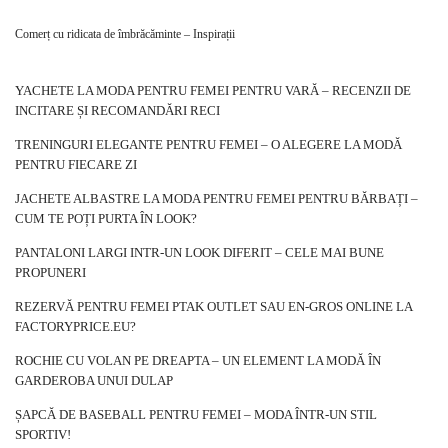
De ce să oferiți clienților hanorace la
modă pentru femei?
Comerț cu ridicata de îmbrăcăminte – Inspirații
Hanoracele sunt confortabile și practice, așa că sunt purtate de
bunăvoie în fiecare zi, atât acasă, cât și la plimbare sau la școală sau la
YACHETE LA MODA PENTRU FEMEI PENTRU VARĂ – RECENZII DE
serviciu. Sunt o alegere excelentă pentru activități sportive, cum ar fi
INCITARE ȘI RECOMANDĂRI RECI
jogging sau fitness, datorită libertății de mișcare pe care o oferă. De
TRENINGURI ELEGANTE PENTRU FEMEI – O ALEGERE LA MODĂ
asemenea, sunt adesea folosite ca parte a aspectului casual, fiind o
PENTRU FIECARE ZI
alternativă excelentă la puloverele sau hanoracele tradiționale. Dacă
numai de aceea trebuie să cumpărați pentru oferta dvs.
hanorace
JACHETE ALBASTRE LA MODA PENTRU FEMEI PENTRU BĂRBAȚI –
pentru femei en-gros
!
CUM TE POȚI PURTA ÎN LOOK?
Hanoracele …
PANTALONI LARGI INTR-UN LOOK DIFERIT – CELE MAI BUNE
PROPUNERI
REZERVĂ PENTRU FEMEI PTAK OUTLET SAU EN-GROS ONLINE LA
FACTORYPRICE.EU?
ROCHIE CU VOLAN PE DREAPTA – UN ELEMENT LA MODĂ ÎN
GARDEROBA UNUI DULAP
ȘAPCĂ DE BASEBALL PENTRU FEMEI – MODA ÎNTR-UN STIL
SPORTIV!