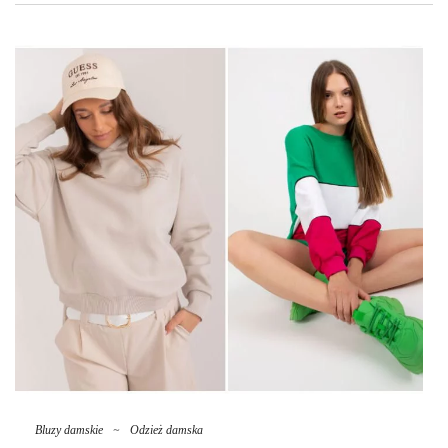
lumea bluzelor albe pentru femei in angrozstie de a purta!
Ce este tricoul alb pentru ca femeile
să ia moda iconică?
Hanorac alb pentru femei
Merită să vă asigurați titlul de cult în
moda femeilor din multe motive importante. În primul rând, acesta
este un articol clasic și universal de garderobă care vă permite să
practicați stilul și tipul de formă. Simplitatea costumului poate …
Bluzy damskie
~
Odzież damska