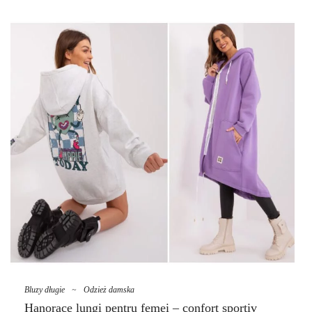
și finisajul sofisticat. Vă invităm să citiți articolul nostru pentru a
cunoaște lumea modei femeilor turcești din comerțul cu ridicata la
maxim!
Fancy – marca de îmbrăcăminte
turcească câștigă popularitate!
Fantasier
nu este doar un brand de îmbrăcăminte pentru femei, ci o
adevărată sursă de inspirație pentru pasionații de modă din întreaga
lume. Colecțiile lor se disting nu numai prin tăierea excelentă și
calitatea înaltă a materialelor, ci și prin designul original, care reflectă
bogăția culturii și tradițiilor turcești. Cu fiecare nouă …
Bluzy długie
~
Odzież damska
Hanorace lungi pentru femei – confort sportiv