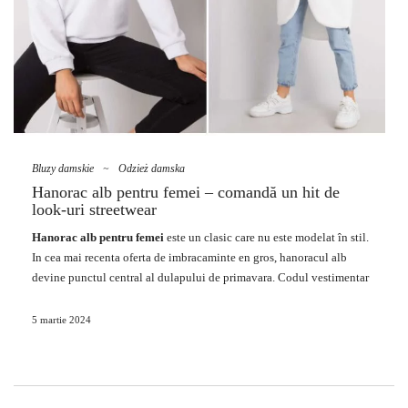
Bluzy damskie
~
Odzież damska
Hanorac alb pentru femei – comandă un hit de
look-uri streetwear
Hanorac alb pentru femei
este un clasic care nu este modelat în stil.
In cea mai recenta oferta de imbracaminte en gros, hanoracul alb
devine punctul central al dulapului de primavara. Codul vestimentar
simplu, versatil, potrivit pentru o varietate de look-uri, casual, drăguț
și elegant. Aduceți perspective și lejeritate oricărui dulap, găsiți baza
5 martie 2024
de date esențială pentru multe țări. Cu o varietate de stiluri și
materiale
, vă puteți adapta preferințelor și ocaziilor individuale,
creând un
mediu
elegant și versatil.