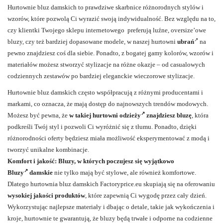
Hurtownie bluz damskich to prawdziwe skarbnice różnorodnych stylów i
wzorów, które pozwolą Ci wyrazić swoją indywidualność. Bez względu na to,
czy klientki Twojego sklepu internetowego preferują luźne, oversize’owe
bluzy, czy też bardziej dopasowane modele, w naszej hurtowni
ubrań
na
pewno znajdziesz coś dla siebie. Ponadto, z bogatej gamy kolorów, wzorów i
materiałów możesz stworzyć stylizacje na różne okazje – od casualowych
codziennych zestawów po bardziej eleganckie wieczorowe stylizacje.
Hurtownie bluz damskich często współpracują z różnymi producentami i
markami, co oznacza, że mają dostęp do najnowszych trendów modowych.
Możesz być pewna, że
w takiej
hurtowni odzieży
znajdziesz bluzę
, która
podkreśli Twój styl i pozwoli Ci wyróżnić się z tłumu. Ponadto, dzięki
różnorodności oferty będziesz miała możliwość eksperymentować z modą i
tworzyć unikalne kombinacje.
Komfort i jakość: Bluzy, w których poczujesz się wyjątkowo
Bluzy
damskie
nie tylko mają być stylowe, ale również komfortowe.
Dlatego hurtownia bluz damskich Factoryprice.eu skupiają się na oferowaniu
wysokiej jakości produktów
, które zapewnią Ci wygodę przez cały dzień.
Wykorzystując najlepsze materiały i dbając o detale, takie jak wykończenia i
kroje, hurtownie te gwarantują, że bluzy będą trwałe i odporne na codzienne